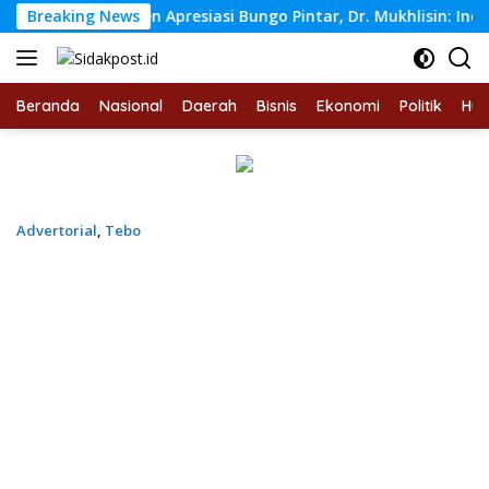
Langsung
kdasmen Apresiasi Bungo Pintar, Dr. Mukhlisin: Inovasi Digital
Breaking News
ke
konten
Beranda
Nasional
Daerah
Bisnis
Ekonomi
Politik
Hu
Advertorial
,
Tebo