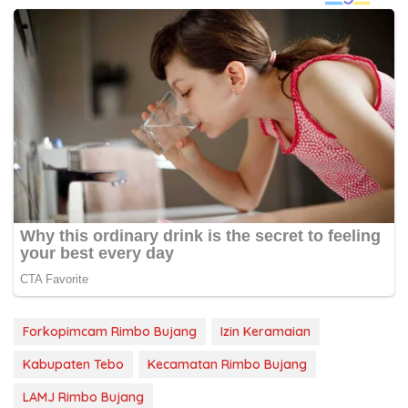
Forkopimcam Rimbo Bujang
Izin Keramaian
Kabupaten Tebo
Kecamatan Rimbo Bujang
LAMJ Rimbo Bujang