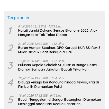
Terpopuler
1
9 Juli 2026 12:18 WIB
1273 Lihat
Kajati Jambi Dukung Sensus Ekonomi 2026, Ajak
Masyarakat Tak Takut Didata
2
21 Juli 2026 12:39 WIB
1162 Lihat
Buron Hampir Setahun, DPO Korupsi KUR BSI Rp4,8
Miliar Diciduk Saat Bekerja di Bali
3
13 Juli 2026 14:52 WIB
1152 Lihat
Puluhan Kepala Sekolah SD/SMP di Bungo Resmi
Diambil Sumpah Jabatan, Bupati Tekankan
4
20 Juli 2026 19:27 WIB
1054 Lihat
Diduga Aniaya Ibu Kandung hingga Tewas, Pria di
Rimbo Ilir Diamankan Polisi
5
16 Juli 2026 17:12 WIB
940 Lihat
Bocah Tenggelam di Sungai Batanghari Ditemukan
Meninggal pada Hari Kedua Pencarian