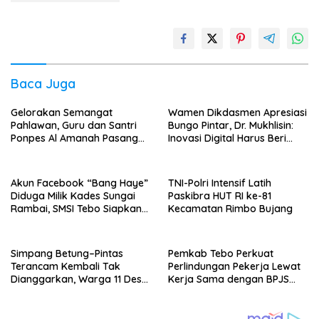
Baca Juga
Gelorakan Semangat
Wamen Dikdasmen Apresiasi
Pahlawan, Guru dan Santri
Bungo Pintar, Dr. Mukhlisin:
Ponpes Al Amanah Pasang
Inovasi Digital Harus Beri
Bendera
Manfaat bagi Anak
Akun Facebook “Bang Haye”
TNI-Polri Intensif Latih
Diduga Milik Kades Sungai
Paskibra HUT RI ke-81
Rambai, SMSI Tebo Siapkan
Kecamatan Rimbo Bujang
Laporan
Simpang Betung–Pintas
Pemkab Tebo Perkuat
Terancam Kembali Tak
Perlindungan Pekerja Lewat
Dianggarkan, Warga 11 Desa
Kerja Sama dengan BPJS
Kirim Ultimatum ke Pemprov
Ketenagakerjaan
Jambi