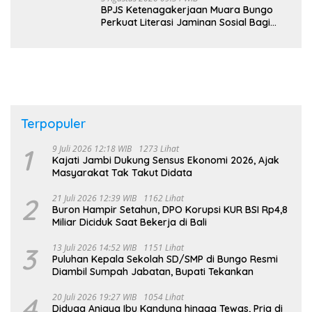
BPJS Ketenagakerjaan Muara Bungo
Perkuat Literasi Jaminan Sosial Bagi
Kader PKK, Dorong Dongkrak UCJ
Terpopuler
1
9 Juli 2026 12:18 WIB
1273 Lihat
Kajati Jambi Dukung Sensus Ekonomi 2026, Ajak
Masyarakat Tak Takut Didata
2
21 Juli 2026 12:39 WIB
1162 Lihat
Buron Hampir Setahun, DPO Korupsi KUR BSI Rp4,8
Miliar Diciduk Saat Bekerja di Bali
3
13 Juli 2026 14:52 WIB
1151 Lihat
Puluhan Kepala Sekolah SD/SMP di Bungo Resmi
Diambil Sumpah Jabatan, Bupati Tekankan
4
20 Juli 2026 19:27 WIB
1054 Lihat
Diduga Aniaya Ibu Kandung hingga Tewas, Pria di