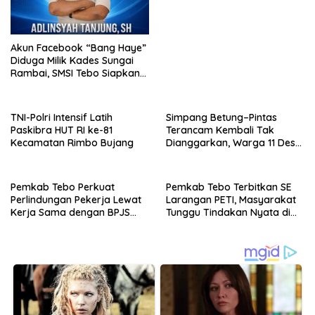
Indonesia
Akun Facebook “Bang Haye”
Diduga Milik Kades Sungai
Rambai, SMSI Tebo Siapkan
Laporan
TNI-Polri Intensif Latih
Simpang Betung–Pintas
Paskibra HUT RI ke-81
Terancam Kembali Tak
Kecamatan Rimbo Bujang
Dianggarkan, Warga 11 Desa
Kirim Ultimatum ke Pemprov
Jambi
Pemkab Tebo Perkuat
Pemkab Tebo Terbitkan SE
Perlindungan Pekerja Lewat
Larangan PETI, Masyarakat
Kerja Sama dengan BPJS
Tunggu Tindakan Nyata di
Ketenagakerjaan
Lapangan