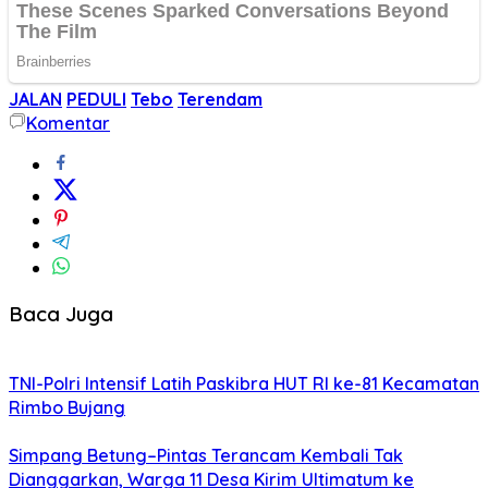
JALAN
PEDULI
Tebo
Terendam
Komentar
Baca Juga
TNI-Polri Intensif Latih Paskibra HUT RI ke-81 Kecamatan
Rimbo Bujang
Simpang Betung–Pintas Terancam Kembali Tak
Dianggarkan, Warga 11 Desa Kirim Ultimatum ke