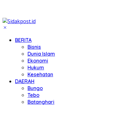
BERITA
Bisnis
Dunia Islam
Ekonomi
Hukum
Kesehatan
DAERAH
Bungo
Tebo
Batanghari
Kerinci
Kota Jambi
Kota Sungai Penuh
Merangin
Muaro Jambi