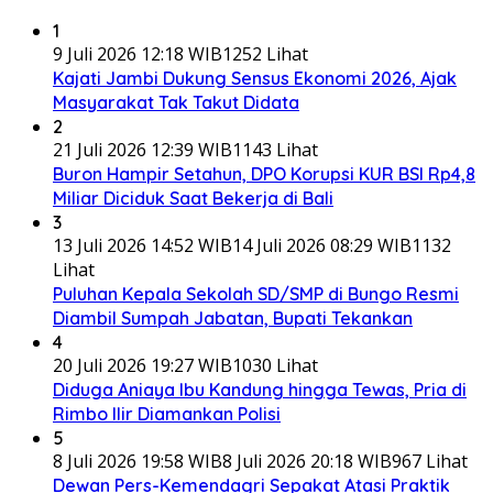
1
9 Juli 2026 12:18 WIB
1252 Lihat
Kajati Jambi Dukung Sensus Ekonomi 2026, Ajak
Masyarakat Tak Takut Didata
2
21 Juli 2026 12:39 WIB
1143 Lihat
Buron Hampir Setahun, DPO Korupsi KUR BSI Rp4,8
Miliar Diciduk Saat Bekerja di Bali
3
13 Juli 2026 14:52 WIB
14 Juli 2026 08:29 WIB
1132
Lihat
Puluhan Kepala Sekolah SD/SMP di Bungo Resmi
Diambil Sumpah Jabatan, Bupati Tekankan
4
20 Juli 2026 19:27 WIB
1030 Lihat
Diduga Aniaya Ibu Kandung hingga Tewas, Pria di
Rimbo Ilir Diamankan Polisi
5
8 Juli 2026 19:58 WIB
8 Juli 2026 20:18 WIB
967 Lihat
Dewan Pers-Kemendagri Sepakat Atasi Praktik