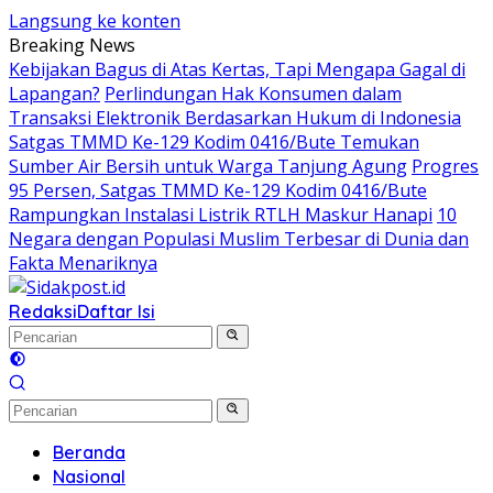
Langsung ke konten
Breaking News
Kebijakan Bagus di Atas Kertas, Tapi Mengapa Gagal di
Lapangan?
Perlindungan Hak Konsumen dalam
Transaksi Elektronik Berdasarkan Hukum di Indonesia
Satgas TMMD Ke-129 Kodim 0416/Bute Temukan
Sumber Air Bersih untuk Warga Tanjung Agung
Progres
95 Persen, Satgas TMMD Ke-129 Kodim 0416/Bute
Rampungkan Instalasi Listrik RTLH Maskur Hanapi
10
Negara dengan Populasi Muslim Terbesar di Dunia dan
Fakta Menariknya
Redaksi
Daftar Isi
Beranda
Nasional