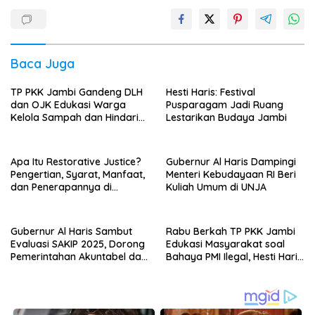
Baca Juga
TP PKK Jambi Gandeng DLH
Hesti Haris: Festival
dan OJK Edukasi Warga
Pusparagam Jadi Ruang
Kelola Sampah dan Hindari
Lestarikan Budaya Jambi
Keuangan Ilegal
Apa Itu Restorative Justice?
Gubernur Al Haris Dampingi
Pengertian, Syarat, Manfaat,
Menteri Kebudayaan RI Beri
dan Penerapannya di
Kuliah Umum di UNJA
Indonesia
Gubernur Al Haris Sambut
Rabu Berkah TP PKK Jambi
Evaluasi SAKIP 2025, Dorong
Edukasi Masyarakat soal
Pemerintahan Akuntabel dan
Bahaya PMI Ilegal, Hesti Haris:
Pelayanan Publik Berkualitas
Jangan Hanya Berbagi, Tapi
Juga Beri Wawasan