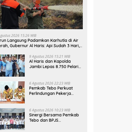
Agustus 2026 15:26 WIB
run Langsung Padamkan Karhutla di Air
rah, Gubernur Al Haris: Api Sudah 3 Hari,
mbut Sulit Dipadamkan
9 Agustus 2026 15:21 WIB
Al Haris dan Kapolda
Jambi Lepas 8.750 Pelari
di Presisi Merdeka Run
2026
6 Agustus 2026 22:23 WIB
Pemkab Tebo Perkuat
Perlindungan Pekerja
Lewat Kerja Sama dengan
BPJS Ketenagakerjaan
6 Agustus 2026 10:23 WIB
Sinergi Bersama Pemkab
Tebo dan BPJS
Ketenagakerjaan Perkuat
Perlindungan Pekerja