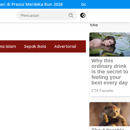
Run 2026
Gotong Royong sebagai Bentuk Solidaritas di 
tutup
ia Islam
Sepak Bola
Advertorial