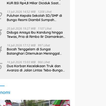
KUR BSI Rp4,8 Miliar Diciduk Saat
Bekerja di Bali
2
13 Juli 2026 14:52 WIB
1208 Lihat
Puluhan Kepala Sekolah SD/SMP di
Bungo Resmi Diambil Sumpah
Jabatan, Bupati Tekankan
3
20 Juli 2026 19:27 WIB
1107 Lihat
Diduga Aniaya Ibu Kandung hingga
Tewas, Pria di Rimbo Ilir Diamankan
Polisi
4
16 Juli 2026 17:12 WIB
997 Lihat
Bocah Tenggelam di Sungai
Batanghari Ditemukan Meninggal
pada Hari Kedua Pencarian
5
16 Juli 2026 15:03 WIB
966 Lihat
Dua Korban Kecelakaan Truk dan
Avanza di Jalan Lintas Tebo-Bungo
Dilarikan ke RSUD STS
onomi