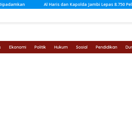
 Haris dan Kapolda Jambi Lepas 8.750 Pelari di Presisi Merdeka 
s
Ekonomi
Politik
Hukum
Sosial
Pendidikan
Dun