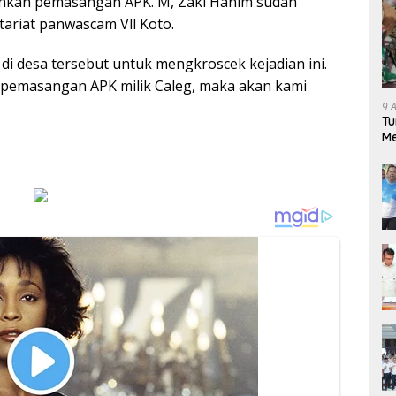
hkan pemasangan APK. M, Zaki Hanim sudah
tariat panwascam Vll Koto.
i desa tersebut untuk mengkroscek kejadian ini.
n pemasangan APK milik Caleg, maka akan kami
9 
Tu
Me
Ga