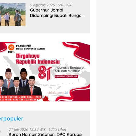
hingga ke Desa
5 Agustus 2026 15:02 WIB
Gubernur Jambi
Didampingi Bupati Bungo
Tinjau Pembangunan
Sekolah Rakyat
erpopuler
21 Juli 2026 12:39 WIB
1215 Lihat
Buron Hampir Setahun, DPO Korupsi