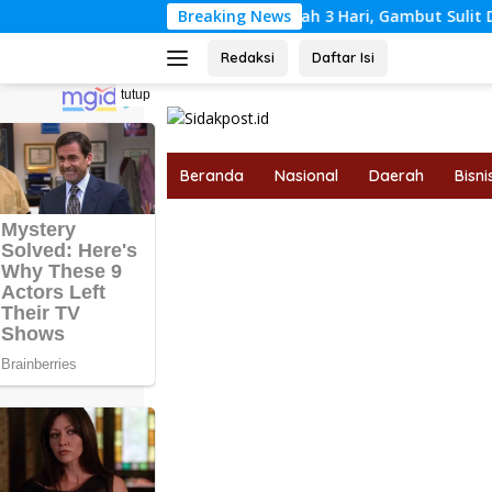
Langsung
l Haris: Api Sudah 3 Hari, Gambut Sulit Dipadamkan
Breaking News
Al
ke
konten
Redaksi
Daftar Isi
tutup
Beranda
Nasional
Daerah
Bisni