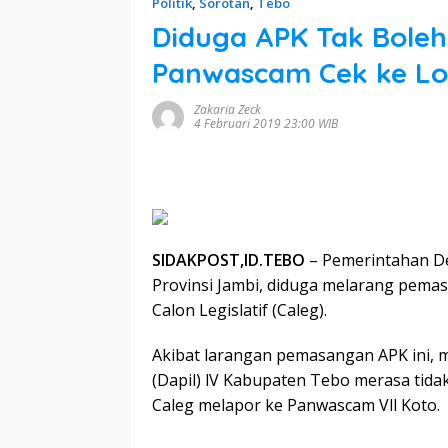
Politik
,
Sorotan
,
Tebo
Diduga APK Tak Boleh
Panwascam Cek ke Lo
Zakaria Zeck
4 Februari 2019 23:00 WIB
SIDAKPOST,ID.TEBO
– Pemerintahan D
Provinsi Jambi, diduga melarang pema
Calon Legislatif (Caleg).
Akibat larangan pemasangan APK ini, 
(Dapil) lV Kabupaten Tebo merasa tidak 
Caleg melapor ke Panwascam Vll Koto.