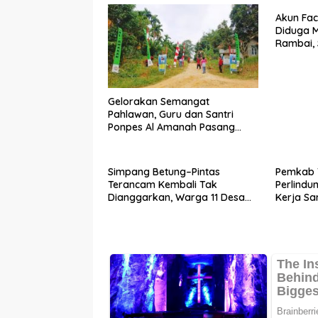
Akun Fa
Diduga M
Rambai, 
Laporan
Gelorakan Semangat
Pahlawan, Guru dan Santri
Ponpes Al Amanah Pasang
Bendera
Simpang Betung–Pintas
Pemkab 
Terancam Kembali Tak
Perlindu
Dianggarkan, Warga 11 Desa
Kerja S
Kirim Ultimatum ke Pemprov
Ketenag
Jambi