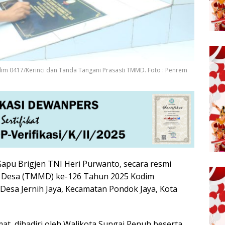
 0417/Kerinci dan Tanda Tangani Prasasti TMMD. Foto : Penrem
pu Brigjen TNI Heri Purwanto, secara resmi
Desa (TMMD) ke-126 Tahun 2025 Kodim
 Desa Jernih Jaya, Kecamatan Pondok Jaya, Kota
t, dihadiri oleh Walikota Sungai Penuh beserta