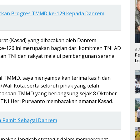
rkan Progres TMMD ke-129 kepada Danrem
rat (Kasad) yang dibacakan oleh Danrem
-126 ini merupakan bagian dari komitmen TNI AD
6 
Pe
an TNI dan rakyat melalui pembangunan sarana
Le
Ke
l TMMD, saya menyampaikan terima kasih dan
ali Kota, serta seluruh pihak yang telah
ksanaan TMMD yang berlangsung sejak 8 Oktober
n TNI Heri Purwanto membacakan amanat Kasad.
in Pamit Sebagai Danrem
akan langkah strategis dalam mempercepat