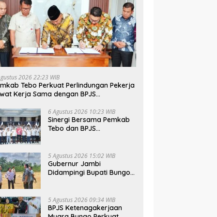
Agustus 2026 22:23 WIB
mkab Tebo Perkuat Perlindungan Pekerja
wat Kerja Sama dengan BPJS
tenagakerjaan
6 Agustus 2026 10:23 WIB
Sinergi Bersama Pemkab
Tebo dan BPJS
Ketenagakerjaan Perkuat
Perlindungan Pekerja
hingga ke Desa
5 Agustus 2026 15:02 WIB
Gubernur Jambi
Didampingi Bupati Bungo
Tinjau Pembangunan
Sekolah Rakyat
5 Agustus 2026 09:34 WIB
BPJS Ketenagakerjaan
Muara Bungo Perkuat