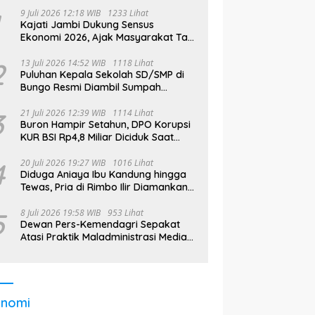
9 Juli 2026 12:18 WIB
1233 Lihat
Kajati Jambi Dukung Sensus
Ekonomi 2026, Ajak Masyarakat Tak
Takut Didata
2
13 Juli 2026 14:52 WIB
1118 Lihat
Puluhan Kepala Sekolah SD/SMP di
Bungo Resmi Diambil Sumpah
Jabatan, Bupati Tekankan
3
21 Juli 2026 12:39 WIB
1114 Lihat
Buron Hampir Setahun, DPO Korupsi
KUR BSI Rp4,8 Miliar Diciduk Saat
Bekerja di Bali
4
20 Juli 2026 19:27 WIB
1016 Lihat
Diduga Aniaya Ibu Kandung hingga
Tewas, Pria di Rimbo Ilir Diamankan
Polisi
5
8 Juli 2026 19:58 WIB
953 Lihat
Dewan Pers-Kemendagri Sepakat
Atasi Praktik Maladministrasi Media
di Daerah
onomi