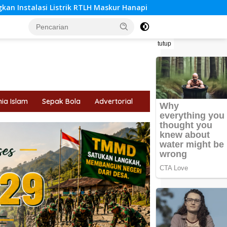
kur Hanapi
10 Negara dengan Populasi Muslim Terbesar
tutup
ia Islam
Sepak Bola
Advertorial