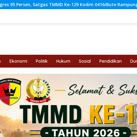
e-129 Kodim 0416/Bute Rampungkan Instalasi Listrik RTLH Mas
s
Ekonomi
Politik
Hukum
Sosial
Pendidikan
Dun