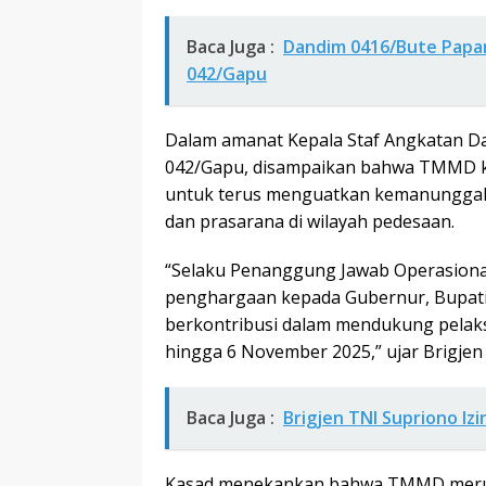
Baca Juga :
Dandim 0416/Bute Papa
042/Gapu
Dalam amanat Kepala Staf Angkatan Da
042/Gapu, disampaikan bahwa TMMD ke
untuk terus menguatkan kemanunggal
dan prasarana di wilayah pedesaan.
“Selaku Penanggung Jawab Operasiona
penghargaan kepada Gubernur, Bupati/W
berkontribusi dalam mendukung pela
hingga 6 November 2025,” ujar Brigje
Baca Juga :
Brigjen TNI Supriono Iz
Kasad menekankan bahwa TMMD merup