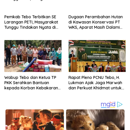
Kirim Ultimatum ke Pemprov
Jambi
Pemkab Tebo Terbitkan SE
Dugaan Perambahan Hutan
Larangan PETI, Masyarakat
di Kawasan Konservasi PT
Tunggu Tindakan Nyata di
WKS, Aparat Masih Dalami
Lapangan
Kasus
Wabup Tebo dan Ketua TP
Rapat Pleno PCNU Tebo, H.
PKK Serahkan Bantuan
Lukman Ajak Jaga Marwah
kepada Korban Kebakaran
dan Perkuat Khidmat untuk
Rumah
Warga Nahdliyin