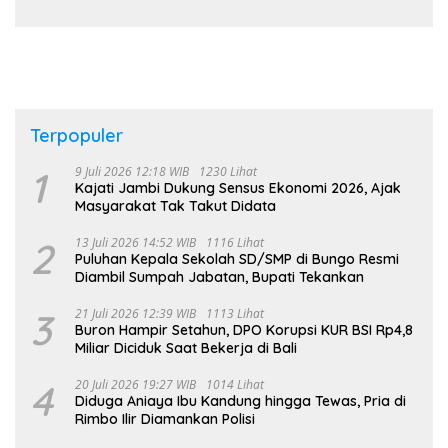
Kader PKK, Dorong Dongkrak UCJ
Terpopuler
1
9 Juli 2026 12:18 WIB
1230 Lihat
Kajati Jambi Dukung Sensus Ekonomi 2026, Ajak
Masyarakat Tak Takut Didata
2
13 Juli 2026 14:52 WIB
1116 Lihat
Puluhan Kepala Sekolah SD/SMP di Bungo Resmi
Diambil Sumpah Jabatan, Bupati Tekankan
3
21 Juli 2026 12:39 WIB
1113 Lihat
Buron Hampir Setahun, DPO Korupsi KUR BSI Rp4,8
Miliar Diciduk Saat Bekerja di Bali
4
20 Juli 2026 19:27 WIB
1014 Lihat
Diduga Aniaya Ibu Kandung hingga Tewas, Pria di
Rimbo Ilir Diamankan Polisi