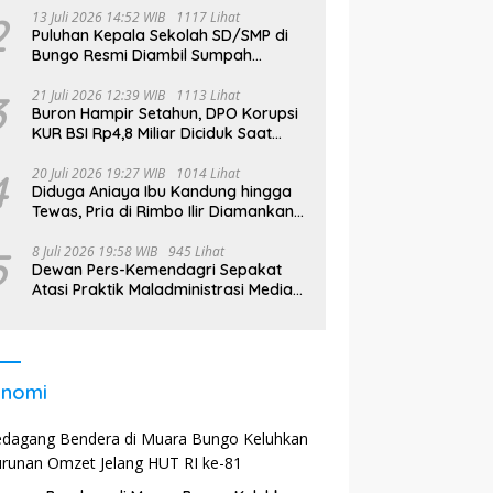
2
13 Juli 2026 14:52 WIB
1117 Lihat
Puluhan Kepala Sekolah SD/SMP di
Bungo Resmi Diambil Sumpah
Jabatan, Bupati Tekankan
3
21 Juli 2026 12:39 WIB
1113 Lihat
Buron Hampir Setahun, DPO Korupsi
KUR BSI Rp4,8 Miliar Diciduk Saat
Bekerja di Bali
4
20 Juli 2026 19:27 WIB
1014 Lihat
Diduga Aniaya Ibu Kandung hingga
Tewas, Pria di Rimbo Ilir Diamankan
Polisi
5
8 Juli 2026 19:58 WIB
945 Lihat
Dewan Pers-Kemendagri Sepakat
Atasi Praktik Maladministrasi Media
di Daerah
onomi