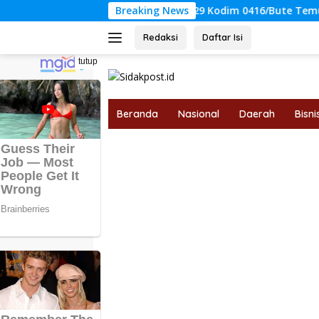
Langsung
Satgas TMMD Ke-129 Kodim 0416/Bute Temukan Sumber Ai
Breaking News
ke
konten
Redaksi
Daftar Isi
tutup
Beranda
Nasional
Daerah
Bisni