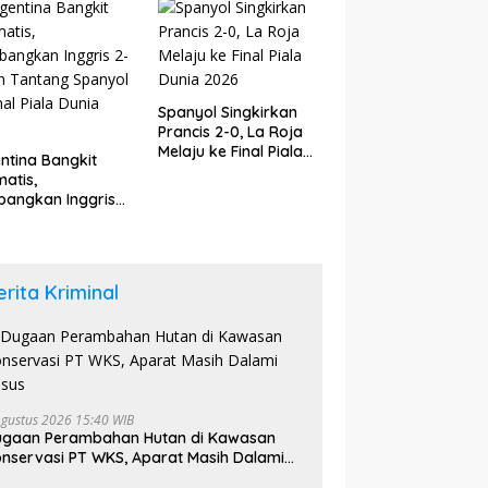
6
Spanyol Singkirkan
Prancis 2-0, La Roja
Melaju ke Final Piala
ntina Bangkit
Dunia 2026
atis,
angkan Inggris
dan Tantang
yol di Final Piala
a 2026
erita Kriminal
Agustus 2026 15:40 WIB
ugaan Perambahan Hutan di Kawasan
nservasi PT WKS, Aparat Masih Dalami
asus