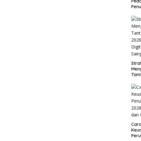
Peda
Penu
Stra
Men
Tan
2026
Digi
Sain
Car
Keua
Per