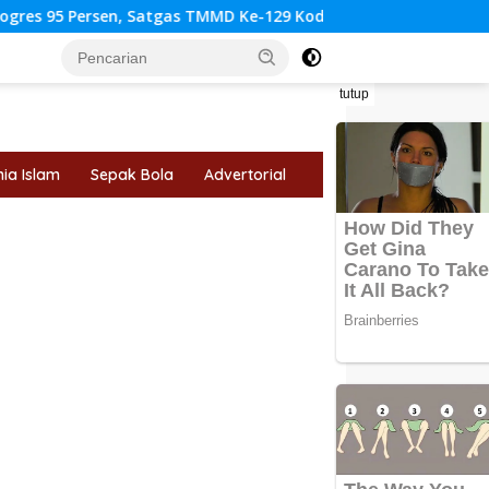
n, Satgas TMMD Ke-129 Kodim 0416/Bute Rampungkan Instalasi 
tutup
ia Islam
Sepak Bola
Advertorial