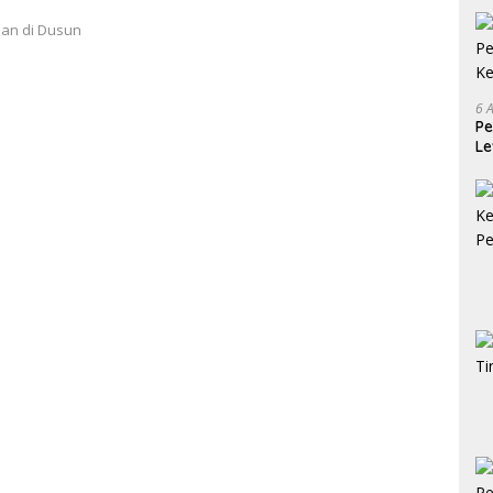
an di Dusun
6 
Pe
Le
Ke