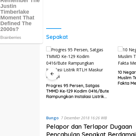
Sepakat
10 Negar
Muslim T
D Ke-129 Kodim
Fakta Me
emukan Sumber Air
Progres 95 Persen, Satgas
k Warga Tanjung
TMMD Ke-129 Kodim 0416/Bute
Rampungkan Instalasi Listrik
RTLH Maskur Hanapi
Bungo
7 Desember 2018 16:26 WIB
Pelapor dan Terlapor Dugaan
Pencabulan Sepakat Berdamai