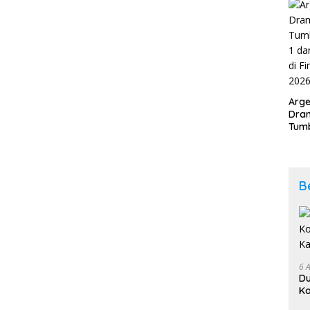
202
Arge
Dram
Tumb
2-1 
Span
Duni
B
6 
D
Ko
K