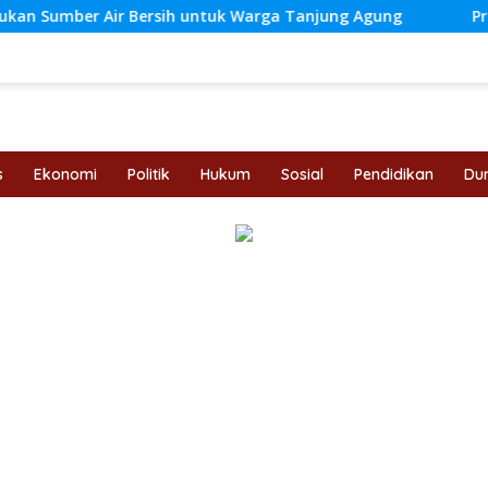
r Bersih untuk Warga Tanjung Agung
Progres 95 Perse
s
Ekonomi
Politik
Hukum
Sosial
Pendidikan
Dun