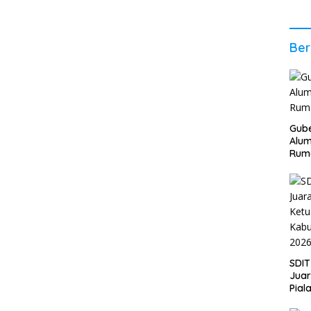
2026
Stab
Ber
Ber
Gube
Alum
Rum
SDIT
Jua
Pial
Kab