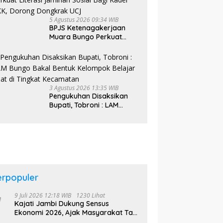
5 Agustus 2026 09:34 WIB
BPJS Ketenagakerjaan
Muara Bungo Perkuat
Literasi Jaminan Sosial
Bagi Kader PKK, Dorong
Dongkrak UCJ
3 Agustus 2026 13:35 WIB
Pengukuhan Disaksikan
Bupati, Tobroni : LAM
Bungo Bakal Bentuk
Kelompok Belajar Adat di
Tingkat Kecamatan
erpopuler
9 Juli 2026 12:18 WIB
1230 Lihat
Kajati Jambi Dukung Sensus
Ekonomi 2026, Ajak Masyarakat Tak
Takut Didata