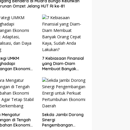
gang Bendera di Muara Bungo Keluhkan
runan Omzet Jelang HUT RI ke-81
tegi UMKM
7 Kebiasaan Finansial
ghadapi
yang Diam-Diam
tangan Ekonomi
Membuat Banyak
: Adaptasi,
Orang Cepat Kaya,
talisasi, dan Daya
Sudah Anda Lakukan?
g
a Mengatur
Sekda Jambi Dorong
ngan di Tengah
Sinergi
ubahan Ekonomi
Pengembangan