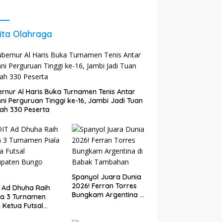
 Agar Tetap
Energi untuk Perkuat
il dan
Pertumbuhan
kembang
Ekonomi Daerah
ita Olahraga
rnur Al Haris Buka Turnamen Tenis Antar
ni Perguruan Tinggi ke-16, Jambi Jadi Tuan
ah 330 Peserta
Spanyol Juara Dunia
2026! Ferran Torres
 Ad Dhuha Raih
Bungkam Argentina di
ra 3 Turnamen
Babak Tambahan
a Ketua Futsal
upaten Bungo