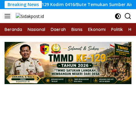
Langsung
as TMMD Ke-129 Kodim 0416/Bute Temukan Sumber Air Bersih
Breaking News
ke
konten
Beranda
Nasional
Daerah
Bisnis
Ekonomi
Politik
Hu