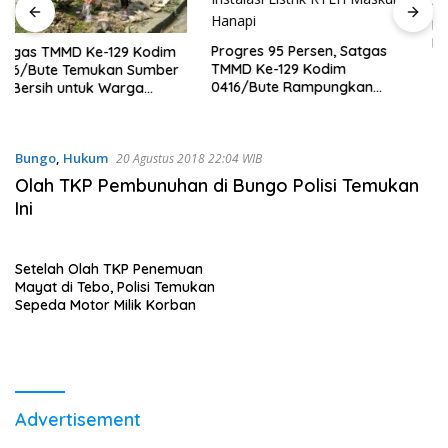
10 Negara dengan Populasi
Muslim Terbesar di Dunia dan
Fakta Menariknya
Progres 95 Persen, Satgas
TMMD Ke-129 Kodim
0416/Bute Rampungkan
Instalasi Listrik RTLH Maskur
Hanapi
Bungo
,
Hukum
20 Agustus 2018 22:04 WIB
Olah TKP Pembunuhan di Bungo Polisi Temukan
Ini
Setelah Olah TKP Penemuan
Mayat di Tebo, Polisi Temukan
Sepeda Motor Milik Korban
Advertisement