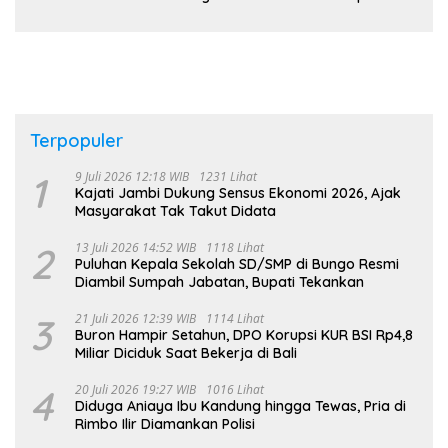
Belajar Adat di Tingkat Kecamatan
Terpopuler
1
9 Juli 2026 12:18 WIB
1231 Lihat
Kajati Jambi Dukung Sensus Ekonomi 2026, Ajak
Masyarakat Tak Takut Didata
2
13 Juli 2026 14:52 WIB
1118 Lihat
Puluhan Kepala Sekolah SD/SMP di Bungo Resmi
Diambil Sumpah Jabatan, Bupati Tekankan
3
21 Juli 2026 12:39 WIB
1114 Lihat
Buron Hampir Setahun, DPO Korupsi KUR BSI Rp4,8
Miliar Diciduk Saat Bekerja di Bali
4
20 Juli 2026 19:27 WIB
1016 Lihat
Diduga Aniaya Ibu Kandung hingga Tewas, Pria di
Rimbo Ilir Diamankan Polisi