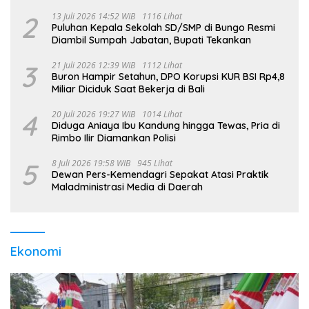
2
13 Juli 2026 14:52 WIB
1116 Lihat
Puluhan Kepala Sekolah SD/SMP di Bungo Resmi
Diambil Sumpah Jabatan, Bupati Tekankan
3
21 Juli 2026 12:39 WIB
1112 Lihat
Buron Hampir Setahun, DPO Korupsi KUR BSI Rp4,8
Miliar Diciduk Saat Bekerja di Bali
4
20 Juli 2026 19:27 WIB
1014 Lihat
Diduga Aniaya Ibu Kandung hingga Tewas, Pria di
Rimbo Ilir Diamankan Polisi
5
8 Juli 2026 19:58 WIB
945 Lihat
Dewan Pers-Kemendagri Sepakat Atasi Praktik
Maladministrasi Media di Daerah
Ekonomi