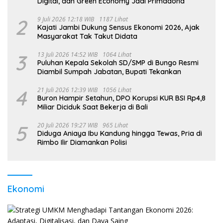
Digital, dan Green Economy Jadi Primadona
2
9 Juli 2026 12:18 WIB
1187 Lihat
Kajati Jambi Dukung Sensus Ekonomi 2026, Ajak
Masyarakat Tak Takut Didata
3
13 Juli 2026 14:52 WIB
1064 Lihat
Puluhan Kepala Sekolah SD/SMP di Bungo Resmi
Diambil Sumpah Jabatan, Bupati Tekankan
4
21 Juli 2026 12:39 WIB
1056 Lihat
Buron Hampir Setahun, DPO Korupsi KUR BSI Rp4,8
Miliar Diciduk Saat Bekerja di Bali
5
20 Juli 2026 19:27 WIB
965 Lihat
Diduga Aniaya Ibu Kandung hingga Tewas, Pria di
Rimbo Ilir Diamankan Polisi
Ekonomi