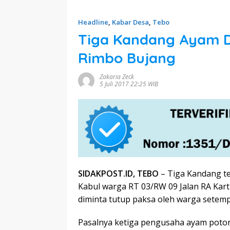
Headline
,
Kabar Desa
,
Tebo
Tiga Kandang Ayam D
Rimbo Bujang
Zakaria Zeck
5 Juli 2017 22:25 WIB
SIDAKPOST.ID, TEBO
– Tiga Kandang te
Kabul warga RT 03/RW 09 Jalan RA Kar
diminta tutup paksa oleh warga setemp
Pasalnya ketiga pengusaha ayam poton