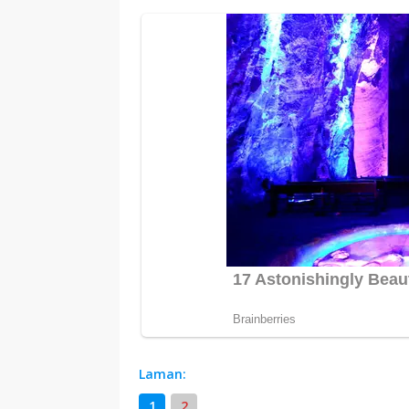
Laman:
1
2