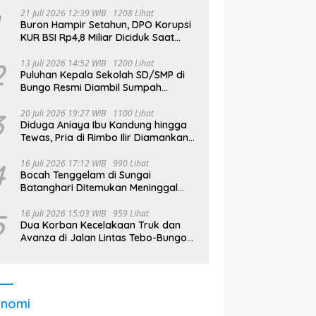
21 Juli 2026 12:39 WIB
1208 Lihat
Buron Hampir Setahun, DPO Korupsi
KUR BSI Rp4,8 Miliar Diciduk Saat
Bekerja di Bali
2
13 Juli 2026 14:52 WIB
1200 Lihat
Puluhan Kepala Sekolah SD/SMP di
Bungo Resmi Diambil Sumpah
Jabatan, Bupati Tekankan
3
20 Juli 2026 19:27 WIB
1100 Lihat
Diduga Aniaya Ibu Kandung hingga
Tewas, Pria di Rimbo Ilir Diamankan
Polisi
4
16 Juli 2026 17:12 WIB
990 Lihat
Bocah Tenggelam di Sungai
Batanghari Ditemukan Meninggal
pada Hari Kedua Pencarian
5
16 Juli 2026 15:03 WIB
959 Lihat
Dua Korban Kecelakaan Truk dan
Avanza di Jalan Lintas Tebo-Bungo
Dilarikan ke RSUD STS
onomi