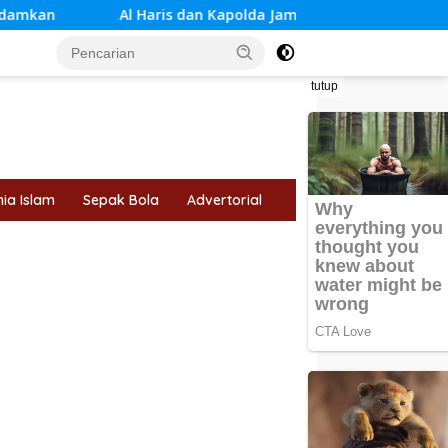
dan Kapolda Jambi Lepas 8.750 Pelari di Presisi Merdeka Run 202
tutup
ia Islam
Sepak Bola
Advertorial