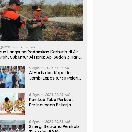
Agustus 2026 15:26 WIB
run Langsung Padamkan Karhutla di Air
rah, Gubernur Al Haris: Api Sudah 3 Hari,
mbut Sulit Dipadamkan
9 Agustus 2026 15:21 WIB
Al Haris dan Kapolda
Jambi Lepas 8.750 Pelari
di Presisi Merdeka Run
2026
6 Agustus 2026 22:23 WIB
Pemkab Tebo Perkuat
Perlindungan Pekerja
Lewat Kerja Sama dengan
BPJS Ketenagakerjaan
6 Agustus 2026 10:23 WIB
Sinergi Bersama Pemkab
Tebo dan BPJS