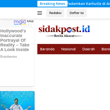
Langsung
n Langsung Padamkan Karhutla di Air Merah, Gubernur Al Haris
Breaking News
ke
konten
Redaksi
Daftar Isi
tutup
Beranda
Nasional
Daerah
Bisni