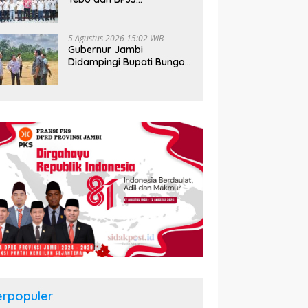
Ketenagakerjaan Perkuat
Perlindungan Pekerja
hingga ke Desa
5 Agustus 2026 15:02 WIB
Gubernur Jambi
Didampingi Bupati Bungo
Tinjau Pembangunan
Sekolah Rakyat
erpopuler