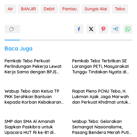
Air
BANJIR
Debit
Pantau
Sungai Alai
Tebo
Baca Juga
Pemkab Tebo Perkuat
Pemkab Tebo Terbitkan SE
Perlindungan Pekerja Lewat
Larangan PETI, Masyarakat
Kerja Sama dengan BPJS
Tunggu Tindakan Nyata di
Ketenagakerjaan
Lapangan
Wabup Tebo dan Ketua TP
Rapat Pleno PCNU Tebo, H.
PKK Serahkan Bantuan
Lukman Ajak Jaga Marwah
kepada Korban Kebakaran
dan Perkuat Khidmat untuk
Rumah
Warga Nahdliyin
SMP dan SMA Al Amanah
Wabup Tebo: Gelorakan
Siapkan Paskibra untuk
Semangat Nasionalisme,
Upacara HUT RI ke-81 di
Pasang Bendera Merah Putih