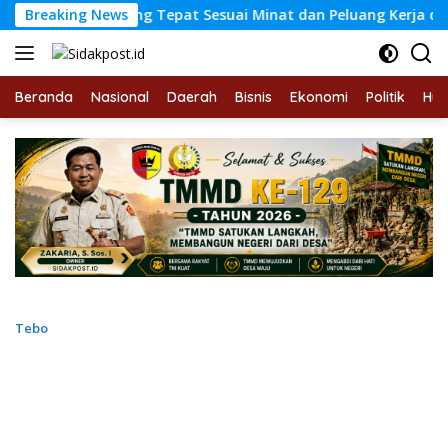
Langsung
liah yang Tepat Sesuai Minat dan Peluang Kerja di Tahun 2026
Breaking News
ke
konten
Beranda
Nasional
Daerah
Bisnis
Ekonomi
Politik
Hu
Tebo