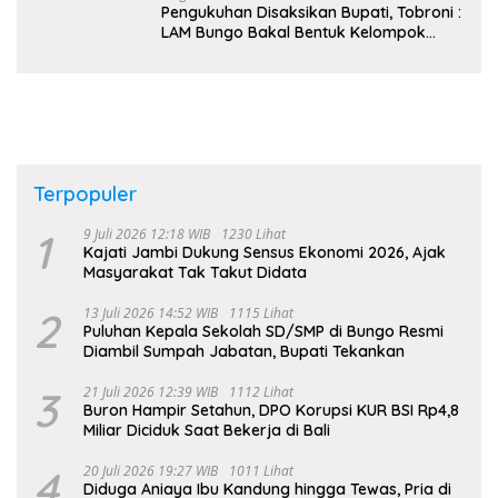
Pengukuhan Disaksikan Bupati, Tobroni :
LAM Bungo Bakal Bentuk Kelompok
Belajar Adat di Tingkat Kecamatan
Terpopuler
1
9 Juli 2026 12:18 WIB
1230 Lihat
Kajati Jambi Dukung Sensus Ekonomi 2026, Ajak
Masyarakat Tak Takut Didata
2
13 Juli 2026 14:52 WIB
1115 Lihat
Puluhan Kepala Sekolah SD/SMP di Bungo Resmi
Diambil Sumpah Jabatan, Bupati Tekankan
3
21 Juli 2026 12:39 WIB
1112 Lihat
Buron Hampir Setahun, DPO Korupsi KUR BSI Rp4,8
Miliar Diciduk Saat Bekerja di Bali
4
20 Juli 2026 19:27 WIB
1011 Lihat
Diduga Aniaya Ibu Kandung hingga Tewas, Pria di