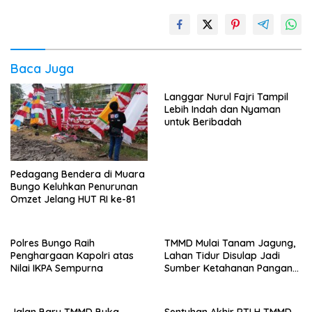
Baca Juga
Langgar Nurul Fajri Tampil
Lebih Indah dan Nyaman
untuk Beribadah
Pedagang Bendera di Muara
Bungo Keluhkan Penurunan
Omzet Jelang HUT RI ke-81
Polres Bungo Raih
TMMD Mulai Tanam Jagung,
Penghargaan Kapolri atas
Lahan Tidur Disulap Jadi
Nilai IKPA Sempurna
Sumber Ketahanan Pangan
Warga
Jalan Baru TMMD Buka
Sentuhan Akhir RTLH TMMD,