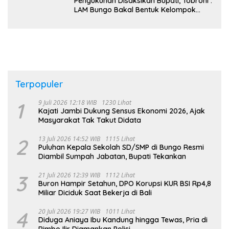
Pengukuhan Disaksikan Bupati, Tobroni :
LAM Bungo Bakal Bentuk Kelompok
Belajar Adat di Tingkat Kecamatan
Terpopuler
1
9 Juli 2026 12:18 WIB
1230 Lihat
Kajati Jambi Dukung Sensus Ekonomi 2026, Ajak
Masyarakat Tak Takut Didata
2
13 Juli 2026 14:52 WIB
1115 Lihat
Puluhan Kepala Sekolah SD/SMP di Bungo Resmi
Diambil Sumpah Jabatan, Bupati Tekankan
3
21 Juli 2026 12:39 WIB
1112 Lihat
Buron Hampir Setahun, DPO Korupsi KUR BSI Rp4,8
Miliar Diciduk Saat Bekerja di Bali
4
20 Juli 2026 19:27 WIB
1011 Lihat
Diduga Aniaya Ibu Kandung hingga Tewas, Pria di
Rimbo Ilir Diamankan Polisi