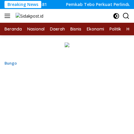
Langsung
UT RI ke-81
Breaking News
Pemkab Tebo Perkuat Perlindungan Peker
ke
konten
Beranda
Nasional
Daerah
Bisnis
Ekonomi
Politik
Hu
Bungo