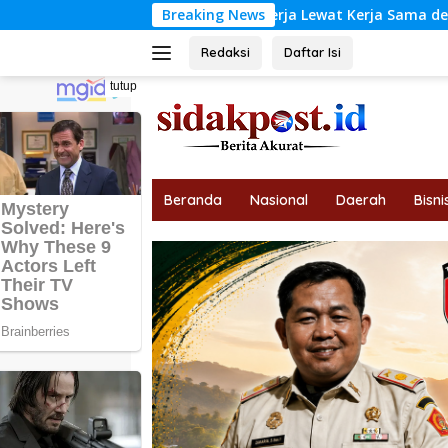
Langsung
rlindungan Pekerja Lewat Kerja Sama dengan BPJS Ketenagake
Breaking News
ke
konten
Redaksi
Daftar Isi
tutup
Beranda
Nasional
Daerah
Bisni