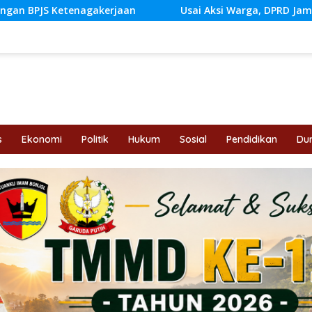
rjaan
Usai Aksi Warga, DPRD Jambi Siapkan RDP Jalan 
s
Ekonomi
Politik
Hukum
Sosial
Pendidikan
Dun