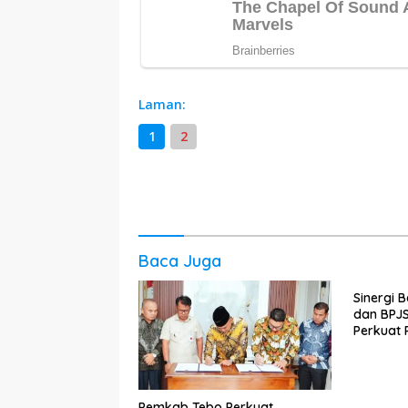
Laman:
1
2
Baca Juga
Sinergi
dan BPJ
Perkuat 
hingga k
Pemkab Tebo Perkuat