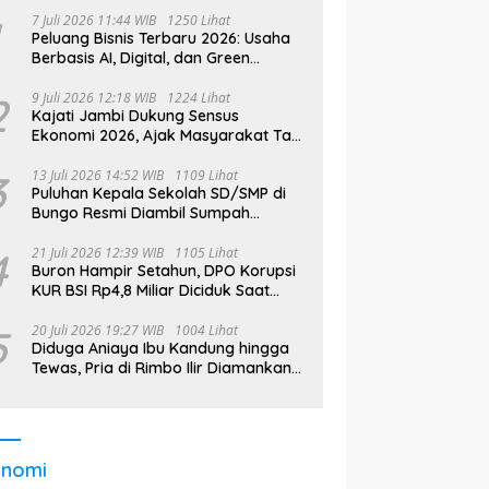
7 Juli 2026 11:44 WIB
1250 Lihat
Peluang Bisnis Terbaru 2026: Usaha
Berbasis AI, Digital, dan Green
Economy Jadi Primadona
2
9 Juli 2026 12:18 WIB
1224 Lihat
Kajati Jambi Dukung Sensus
Ekonomi 2026, Ajak Masyarakat Tak
Takut Didata
3
13 Juli 2026 14:52 WIB
1109 Lihat
Puluhan Kepala Sekolah SD/SMP di
Bungo Resmi Diambil Sumpah
Jabatan, Bupati Tekankan
4
21 Juli 2026 12:39 WIB
1105 Lihat
Buron Hampir Setahun, DPO Korupsi
KUR BSI Rp4,8 Miliar Diciduk Saat
Bekerja di Bali
5
20 Juli 2026 19:27 WIB
1004 Lihat
Diduga Aniaya Ibu Kandung hingga
Tewas, Pria di Rimbo Ilir Diamankan
Polisi
onomi