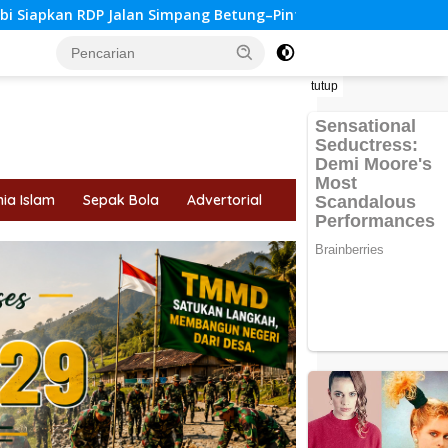
Simpang Betung–Pintas
Tips Memilih Jurusan Kuliah ya
tutup
ia Islam
Sepak Bola
Advertorial