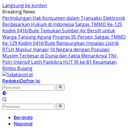
Langsung ke konten
Breaking News
Perlindungan Hak Konsumen dalam Transaksi Elektronik
Berdasarkan Hukum di Indonesia
Satgas TMMD Ke-129
Kodim 0416/Bute Temukan Sumber Air Bersih untuk
Warga Tanjung Agung
Progres 95 Persen, Satgas TMMD
Ke-129 Kodim 0416/Bute Rampungkan Instalasi Listrik
RTLH Maskur Hanapi
10 Negara dengan Populasi
Muslim Terbesar di Dunia dan Fakta Menariknya
TNI-
Polri Intensif Latih Paskibra HUT RI ke-81 Kecamatan
Rimbo Bujang
Redaksi
Daftar Isi
Beranda
Nasional