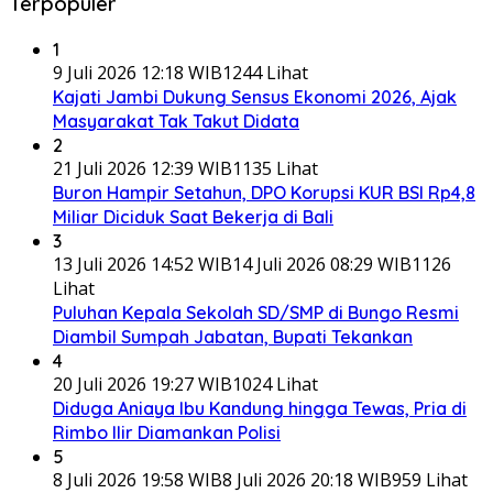
Terpopuler
1
9 Juli 2026 12:18 WIB
1244 Lihat
Kajati Jambi Dukung Sensus Ekonomi 2026, Ajak
Masyarakat Tak Takut Didata
2
21 Juli 2026 12:39 WIB
1135 Lihat
Buron Hampir Setahun, DPO Korupsi KUR BSI Rp4,8
Miliar Diciduk Saat Bekerja di Bali
3
13 Juli 2026 14:52 WIB
14 Juli 2026 08:29 WIB
1126
Lihat
Puluhan Kepala Sekolah SD/SMP di Bungo Resmi
Diambil Sumpah Jabatan, Bupati Tekankan
4
20 Juli 2026 19:27 WIB
1024 Lihat
Diduga Aniaya Ibu Kandung hingga Tewas, Pria di
Rimbo Ilir Diamankan Polisi
5
8 Juli 2026 19:58 WIB
8 Juli 2026 20:18 WIB
959 Lihat