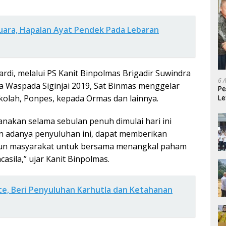
Juara, Hapalan Ayat Pendek Pada Lebaran
rdi, melalui PS Kanit Binpolmas Brigadir Suwindra
6 
a Waspada Siginjai 2019, Sat Binmas menggelar
Pe
ekolah, Ponpes, kepada Ormas dan lainnya.
Le
Ke
anakan selama sebulan penuh dimulai hari ini
an adanya penyuluhan ini, dapat memberikan
un masyarakat untuk bersama menangkal paham
asila,” ujar Kanit Binpolmas.
e, Beri Penyuluhan Karhutla dan Ketahanan