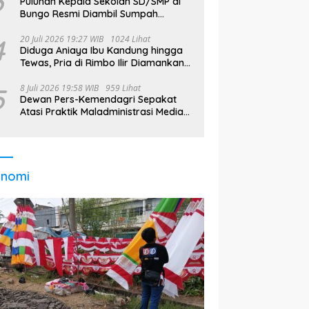
3
Puluhan Kepala Sekolah SD/SMP di
Bungo Resmi Diambil Sumpah
Jabatan, Bupati Tekankan
4
20 Juli 2026 19:27 WIB
1024 Lihat
Diduga Aniaya Ibu Kandung hingga
Tewas, Pria di Rimbo Ilir Diamankan
Polisi
5
8 Juli 2026 19:58 WIB
959 Lihat
Dewan Pers-Kemendagri Sepakat
Atasi Praktik Maladministrasi Media
di Daerah
onomi