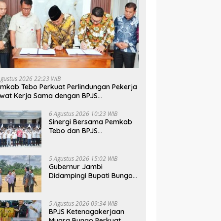
Agustus 2026 22:23 WIB
mkab Tebo Perkuat Perlindungan Pekerja
wat Kerja Sama dengan BPJS
tenagakerjaan
6 Agustus 2026 10:23 WIB
Sinergi Bersama Pemkab
Tebo dan BPJS
Ketenagakerjaan Perkuat
Perlindungan Pekerja
hingga ke Desa
5 Agustus 2026 15:02 WIB
Gubernur Jambi
Didampingi Bupati Bungo
Tinjau Pembangunan
Sekolah Rakyat
5 Agustus 2026 09:34 WIB
BPJS Ketenagakerjaan
Muara Bungo Perkuat