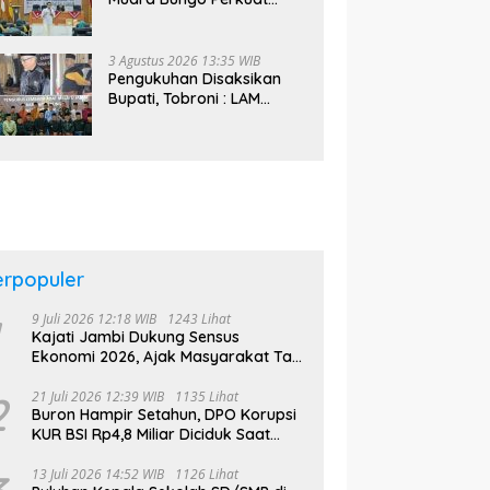
Literasi Jaminan Sosial
Bagi Kader PKK, Dorong
Dongkrak UCJ
3 Agustus 2026 13:35 WIB
Pengukuhan Disaksikan
Bupati, Tobroni : LAM
Bungo Bakal Bentuk
Kelompok Belajar Adat di
Tingkat Kecamatan
erpopuler
9 Juli 2026 12:18 WIB
1243 Lihat
Kajati Jambi Dukung Sensus
Ekonomi 2026, Ajak Masyarakat Tak
Takut Didata
2
21 Juli 2026 12:39 WIB
1135 Lihat
Buron Hampir Setahun, DPO Korupsi
KUR BSI Rp4,8 Miliar Diciduk Saat
Bekerja di Bali
13 Juli 2026 14:52 WIB
1126 Lihat