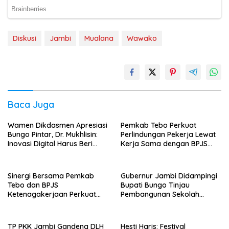
Diskusi
Jambi
Mualana
Wawako
Baca Juga
Wamen Dikdasmen Apresiasi
Pemkab Tebo Perkuat
Bungo Pintar, Dr. Mukhlisin:
Perlindungan Pekerja Lewat
Inovasi Digital Harus Beri
Kerja Sama dengan BPJS
Manfaat bagi Anak
Ketenagakerjaan
Sinergi Bersama Pemkab
Gubernur Jambi Didampingi
Tebo dan BPJS
Bupati Bungo Tinjau
Ketenagakerjaan Perkuat
Pembangunan Sekolah
Perlindungan Pekerja hingga
Rakyat
ke Desa
TP PKK Jambi Gandeng DLH
Hesti Haris: Festival