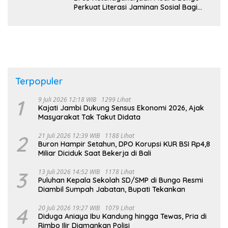
Perkuat Literasi Jaminan Sosial Bagi
Kader PKK, Dorong Dongkrak UCJ
Terpopuler
1
9 Juli 2026 12:18 WIB
1299 Lihat
Kajati Jambi Dukung Sensus Ekonomi 2026, Ajak
Masyarakat Tak Takut Didata
2
21 Juli 2026 12:39 WIB
1188 Lihat
Buron Hampir Setahun, DPO Korupsi KUR BSI Rp4,8
Miliar Diciduk Saat Bekerja di Bali
3
13 Juli 2026 14:52 WIB
1178 Lihat
Puluhan Kepala Sekolah SD/SMP di Bungo Resmi
Diambil Sumpah Jabatan, Bupati Tekankan
4
20 Juli 2026 19:27 WIB
1079 Lihat
Diduga Aniaya Ibu Kandung hingga Tewas, Pria di
Rimbo Ilir Diamankan Polisi