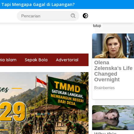
pangan?
Perlindungan Hak Konsumen dalam Transaksi E
tutup
ia Islam
Sepak Bola
Advertorial