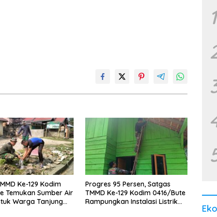
1
TMMD Ke-129 Kodim
Progres 95 Persen, Satgas
te Temukan Sumber Air
TMMD Ke-129 Kodim 0416/Bute
ntuk Warga Tanjung
Rampungkan Instalasi Listrik
Ek
RTLH Maskur Hanapi