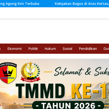
Kebijakan Bagus di Atas Kertas, Tapi Mengapa Gagal di La
s
Ekonomi
Politik
Hukum
Sosial
Pendidikan
Dun