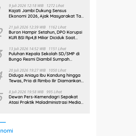
9 Juli 2026 12:18 WIB
1272 Lihat
Kajati Jambi Dukung Sensus
Ekonomi 2026, Ajak Masyarakat Tak
Takut Didata
2
21 Juli 2026 12:39 WIB
1162 Lihat
Buron Hampir Setahun, DPO Korupsi
KUR BSI Rp4,8 Miliar Diciduk Saat
Bekerja di Bali
3
13 Juli 2026 14:52 WIB
1151 Lihat
Puluhan Kepala Sekolah SD/SMP di
Bungo Resmi Diambil Sumpah
Jabatan, Bupati Tekankan
4
20 Juli 2026 19:27 WIB
1050 Lihat
Diduga Aniaya Ibu Kandung hingga
Tewas, Pria di Rimbo Ilir Diamankan
Polisi
5
8 Juli 2026 19:58 WIB
995 Lihat
Dewan Pers-Kemendagri Sepakat
Atasi Praktik Maladministrasi Media
di Daerah
onomi