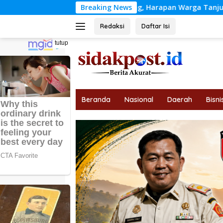
Langsung
MD Rampung, Harapan Warga Tanjung Agung Kini Terbuka
Breaking News
ke
konten
Redaksi
Daftar Isi
tutup
Beranda
Nasional
Daerah
Bisni