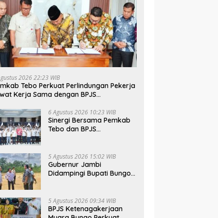
Agustus 2026 22:23 WIB
mkab Tebo Perkuat Perlindungan Pekerja
wat Kerja Sama dengan BPJS
tenagakerjaan
6 Agustus 2026 10:23 WIB
Sinergi Bersama Pemkab
Tebo dan BPJS
Ketenagakerjaan Perkuat
Perlindungan Pekerja
hingga ke Desa
5 Agustus 2026 15:02 WIB
Gubernur Jambi
Didampingi Bupati Bungo
Tinjau Pembangunan
Sekolah Rakyat
5 Agustus 2026 09:34 WIB
BPJS Ketenagakerjaan
Muara Bungo Perkuat