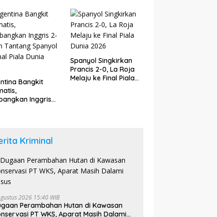
upaten Bungo
6
Spanyol Singkirkan
Prancis 2-0, La Roja
Melaju ke Final Piala
ntina Bangkit
Dunia 2026
atis,
angkan Inggris
dan Tantang
yol di Final Piala
a 2026
erita Kriminal
Agustus 2026 15:40 WIB
ugaan Perambahan Hutan di Kawasan
nservasi PT WKS, Aparat Masih Dalami