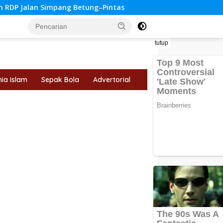
g Betung–Pintas
Tips Memilih Jurusan Kuliah yang Tepa
tutup
ia Islam
Sepak Bola
Advertorial