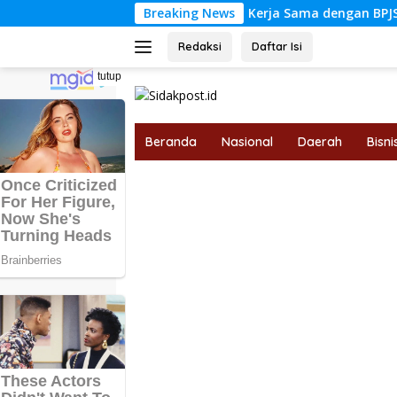
Langsung
ngan Pekerja Lewat Kerja Sama dengan BPJS Ketenagakerjaan
Breaking News
ke
konten
Redaksi
Daftar Isi
tutup
Beranda
Nasional
Daerah
Bisni