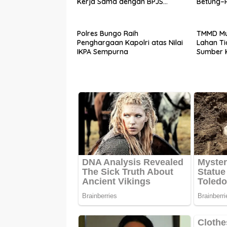
Kerja Sama dengan BPJS
Betung–P
Ketenagakerjaan
Polres Bungo Raih
TMMD Mu
Penghargaan Kapolri atas Nilai
Lahan Ti
IKPA Sempurna
Sumber 
Warga