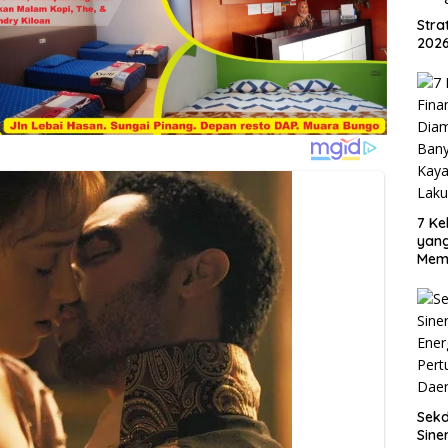
Str
2026
7 Ke
yan
Mem
Oran
Sud
Sek
Sine