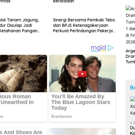
intas
Beribadah
Kab
202
lai Tanam Jagung,
Sinergi Bersama Pemkab Tebo
dur Disulap Jadi
dan BPJS Ketenagakerjaan
Ketahanan Pangan
Perkuat Perlindungan Pekerja
hingga ke Desa
Arge
Dram
Tumb
2-1 
Span
Duni
B
6 
D
Ko