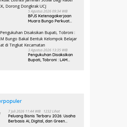
5 Agustus 2026 09:34 WIB
BPJS Ketenagakerjaan
Muara Bungo Perkuat
Literasi Jaminan Sosial
Bagi Kader PKK, Dorong
Dongkrak UCJ
3 Agustus 2026 13:35 WIB
Pengukuhan Disaksikan
Bupati, Tobroni : LAM
Bungo Bakal Bentuk
Kelompok Belajar Adat di
Tingkat Kecamatan
erpopuler
7 Juli 2026 11:44 WIB
1232 Lihat
Peluang Bisnis Terbaru 2026: Usaha
Berbasis AI, Digital, dan Green
Economy Jadi Primadona