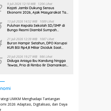
2
9 Juli 2026 12:18 WIB
1206 Lihat
Kajati Jambi Dukung Sensus
Ekonomi 2026, Ajak Masyarakat Tak
Takut Didata
3
13 Juli 2026 14:52 WIB
1089 Lihat
Puluhan Kepala Sekolah SD/SMP di
Bungo Resmi Diambil Sumpah
Jabatan, Bupati Tekankan
4
21 Juli 2026 12:39 WIB
1087 Lihat
Buron Hampir Setahun, DPO Korupsi
KUR BSI Rp4,8 Miliar Diciduk Saat
Bekerja di Bali
5
20 Juli 2026 19:27 WIB
986 Lihat
Diduga Aniaya Ibu Kandung hingga
Tewas, Pria di Rimbo Ilir Diamankan
Polisi
onomi