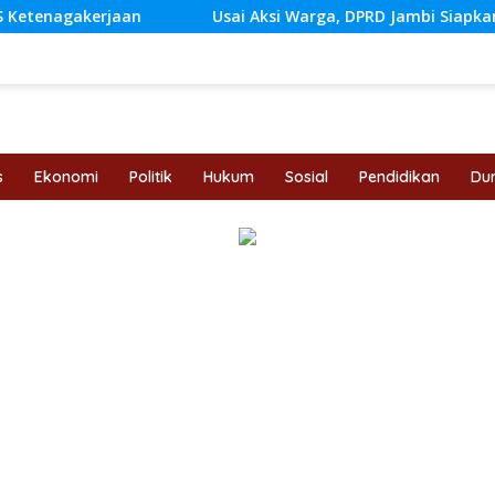
Usai Aksi Warga, DPRD Jambi Siapkan RDP Jalan Simpan
s
Ekonomi
Politik
Hukum
Sosial
Pendidikan
Dun