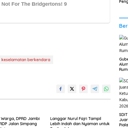
Pen
Ener
Per
Eko
Ber
Gube
keselamatan berkendara
Alum
Rum
SDIT
i Warga, DPRD Jambi
Langgar Nurul Fajri Tampil
Jua
 RDP Jalan Simpang
Lebih Indah dan Nyaman untuk
Pial