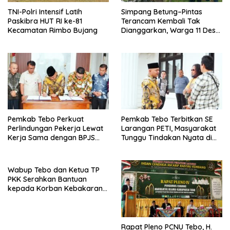
TNI-Polri Intensif Latih
Simpang Betung–Pintas
Paskibra HUT RI ke-81
Terancam Kembali Tak
Kecamatan Rimbo Bujang
Dianggarkan, Warga 11 Desa
Kirim Ultimatum ke Pemprov
Jambi
Pemkab Tebo Perkuat
Pemkab Tebo Terbitkan SE
Perlindungan Pekerja Lewat
Larangan PETI, Masyarakat
Kerja Sama dengan BPJS
Tunggu Tindakan Nyata di
Ketenagakerjaan
Lapangan
Wabup Tebo dan Ketua TP
PKK Serahkan Bantuan
kepada Korban Kebakaran
Rumah
Rapat Pleno PCNU Tebo, H.