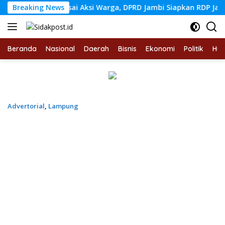
Langsung
Usai Aksi Warga, DPRD Jambi Siapkan RDP Jalan Simpang Be
Breaking News
ke
konten
Beranda
Nasional
Daerah
Bisnis
Ekonomi
Politik
Hu
Advertorial
,
Lampung