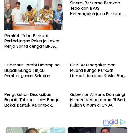
Sinergi Bersama Pemkab
Tebo dan BPJS
Ketenagakerjaan Perkuat
Perlindungan Pekerja hingga
ke Desa
Pemkab Tebo Perkuat
Perlindungan Pekerja Lewat
Kerja Sama dengan BPJS
Ketenagakerjaan
Gubernur Jambi Didampingi
BPJS Ketenagakerjaan
Bupati Bungo Tinjau
Muara Bungo Perkuat
Pembangunan Sekolah
Literasi Jaminan Sosial Bagi
Rakyat
Kader PKK, Dorong
Dongkrak UCJ
Pengukuhan Disaksikan
Gubernur Al Haris Dampingi
Bupati, Tobroni : LAM Bungo
Menteri Kebudayaan RI Beri
Bakal Bentuk Kelompok
Kuliah Umum di UNJA
Belajar Adat di Tingkat
Kecamatan