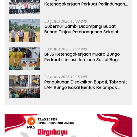
Ketenagakerjaan Perkuat Perlindungan
Pekerja hingga ke Desa
5 Agustus 2026 15:02 WIB
Gubernur Jambi Didampingi Bupati
Bungo Tinjau Pembangunan Sekolah
Rakyat
5 Agustus 2026 09:34 WIB
BPJS Ketenagakerjaan Muara Bungo
Perkuat Literasi Jaminan Sosial Bagi
Kader PKK, Dorong Dongkrak UCJ
3 Agustus 2026 13:35 WIB
Pengukuhan Disaksikan Bupati, Tobroni :
LAM Bungo Bakal Bentuk Kelompok
Belajar Adat di Tingkat Kecamatan