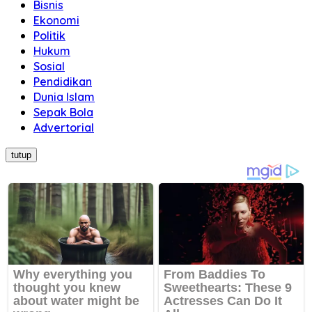
Bisnis
Ekonomi
Politik
Hukum
Sosial
Pendidikan
Dunia Islam
Sepak Bola
Advertorial
tutup