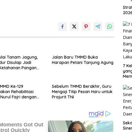
Str
2026
lai Tanam Jagung,
Jalan Baru TMMD Buka
dur Disulap Jadi
Harapan Petani Tanjung Agung
7 Ke
Ketahanan Pangan
yan
Mem
Oran
TMMD Ke-129
Sebelum TMMD Berakhir, Guru
Sud
kan Rehabilitasi
Mengaji Titip Pesan Haru untuk
Nurul Fajri dengan
Prajurit TNI
tan MCK
Sek
Sine