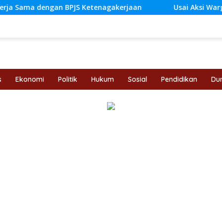
n BPJS Ketenagakerjaan
Usai Aksi Warga, DPRD Jambi 
s
Ekonomi
Politik
Hukum
Sosial
Pendidikan
Dun