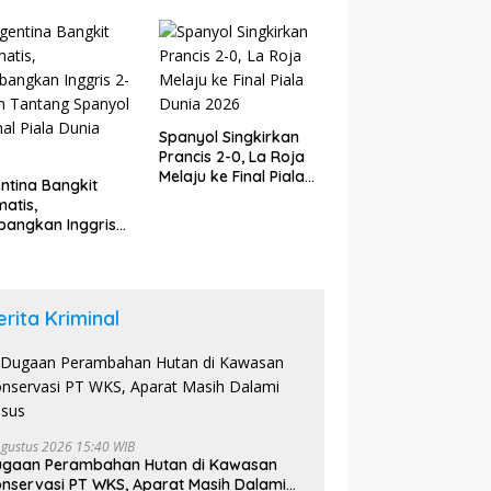
upaten Bungo
6
Spanyol Singkirkan
Prancis 2-0, La Roja
Melaju ke Final Piala
ntina Bangkit
Dunia 2026
atis,
angkan Inggris
dan Tantang
yol di Final Piala
a 2026
erita Kriminal
Agustus 2026 15:40 WIB
ugaan Perambahan Hutan di Kawasan
nservasi PT WKS, Aparat Masih Dalami