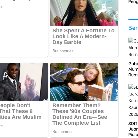
Pen
Ener
Per
Eko
Ber
Gube
Alum
Rum
SDIT
Jua
Pial