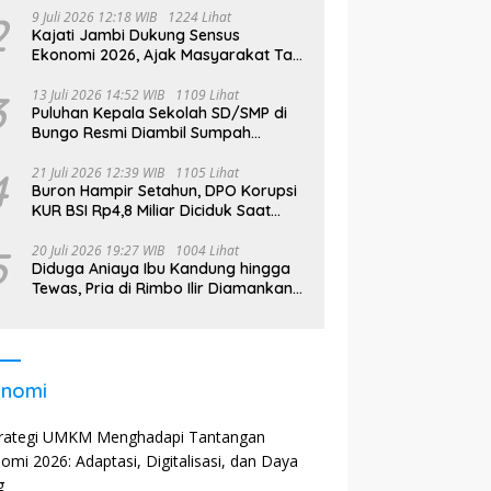
2
9 Juli 2026 12:18 WIB
1224 Lihat
Kajati Jambi Dukung Sensus
Ekonomi 2026, Ajak Masyarakat Tak
Takut Didata
3
13 Juli 2026 14:52 WIB
1109 Lihat
Puluhan Kepala Sekolah SD/SMP di
Bungo Resmi Diambil Sumpah
Jabatan, Bupati Tekankan
4
21 Juli 2026 12:39 WIB
1105 Lihat
Buron Hampir Setahun, DPO Korupsi
KUR BSI Rp4,8 Miliar Diciduk Saat
Bekerja di Bali
5
20 Juli 2026 19:27 WIB
1004 Lihat
Diduga Aniaya Ibu Kandung hingga
Tewas, Pria di Rimbo Ilir Diamankan
Polisi
onomi