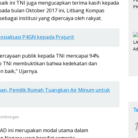
aik ini TNI juga mengucapkan terima kasih kepada
pada bulan Oktober 2017 ini, Litbang Kompas
ebagai institusi yang dipercaya oleh rakyat.
sialisasi P4GN kepada Prajurit
epercayaan publik kepada TNI mencapai 94%.
ap TNI membuktikan bahwa kedekatan dan
 baik,” Ujarnya.
an, Pemilik Rumah Tuangkan Air Minum untuk
T
Rombongan.
1
 AD ini merupakan modal utama dalam
 Negara yang bersifat semesta.