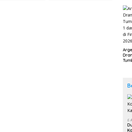
Kab
202
Arge
Dram
Tumb
2-1 
Span
Duni
B
6 
D
Ko