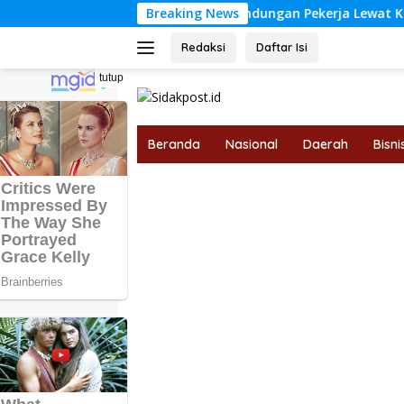
Langsung
b Tebo Perkuat Perlindungan Pekerja Lewat Kerja Sama denga
Breaking News
ke
konten
Redaksi
Daftar Isi
tutup
Beranda
Nasional
Daerah
Bisni