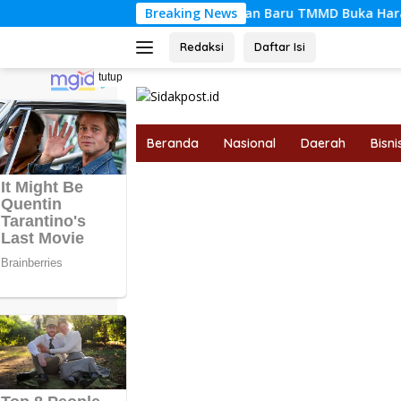
Langsung
Jalan Baru TMMD Buka Harapan Petani Ta
Breaking News
ke
konten
Redaksi
Daftar Isi
tutup
Beranda
Nasional
Daerah
Bisni