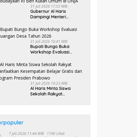
31 Juli 2026 17:53 WIB
Gubernur Al Haris
Dampingi Menteri
Kebudayaan RI Beri Kuliah
Umum di UNJA
31 Juli 2026 16:41 WIB
Bupati Bungo Buka
Workshop Evaluasi
Keuangan Desa Tahun
2026
31 Juli 2026 10:23 WIB
Al Haris Minta Siswa
Sekolah Rakyat
Manfaatkan Kesempatan
Belajar Gratis dari
Program Presiden
Prabowo
erpopuler
7 Juli 2026 11:44 WIB
1196 Lihat