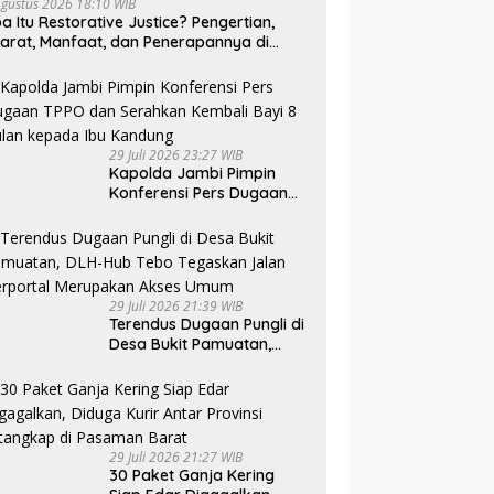
Agustus 2026 18:10 WIB
a Itu Restorative Justice? Pengertian,
arat, Manfaat, dan Penerapannya di
donesia
29 Juli 2026 23:27 WIB
Kapolda Jambi Pimpin
Konferensi Pers Dugaan
TPPO dan Serahkan
Kembali Bayi 8 Bulan
kepada Ibu Kandung
29 Juli 2026 21:39 WIB
Terendus Dugaan Pungli di
Desa Bukit Pamuatan,
DLH-Hub Tebo Tegaskan
Jalan Berportal
Merupakan Akses Umum
29 Juli 2026 21:27 WIB
30 Paket Ganja Kering