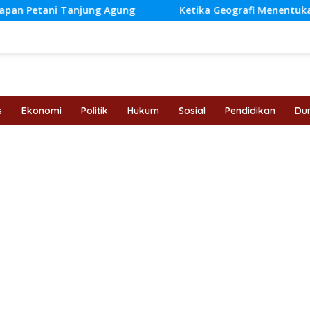
njung Agung
Ketika Geografi Menentukan Masa Depan 
s
Ekonomi
Politik
Hukum
Sosial
Pendidikan
Dun