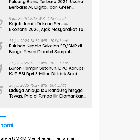
Peluang Bisnis Terbaru 2026: Usaha
Berbasis AI, Digital, dan Green
Economy Jadi Primadona
2
9 Juli 2026 12:18 WIB
1187 Lihat
Kajati Jambi Dukung Sensus
Ekonomi 2026, Ajak Masyarakat Tak
Takut Didata
3
13 Juli 2026 14:52 WIB
1064 Lihat
Puluhan Kepala Sekolah SD/SMP di
Bungo Resmi Diambil Sumpah
Jabatan, Bupati Tekankan
4
21 Juli 2026 12:39 WIB
1056 Lihat
Buron Hampir Setahun, DPO Korupsi
KUR BSI Rp4,8 Miliar Diciduk Saat
Bekerja di Bali
5
20 Juli 2026 19:27 WIB
964 Lihat
Diduga Aniaya Ibu Kandung hingga
Tewas, Pria di Rimbo Ilir Diamankan
Polisi
onomi