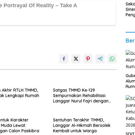
Sek
Sine
Pen
Ener
Per
Eko
Ber
Gube
Alum
Rum
 Akhir RTLH TMMD,
Satgas TMMD Ke-129
ak Lengkapi Rumah
Sempurnakan Rehabilitasi
Langgar Nurul Fajri dengan
Pengecatan MCK
ntuk Karakter
Sentuhan Terakhir TMMD,
i Muda Lewat
Langgar Al-Hikmah Bersolek
gan Calon Paskibra
Kembali untuk Warga
SDIT