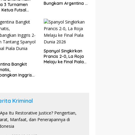
Bungkam Argentina di
ra 3 Turnamen
Babak Tambahan
a Ketua Futsal
upaten Bungo
6
Spanyol Singkirkan
Prancis 2-0, La Roja
Melaju ke Final Piala
ntina Bangkit
Dunia 2026
atis,
angkan Inggris
dan Tantang
yol di Final Piala
a 2026
erita Kriminal