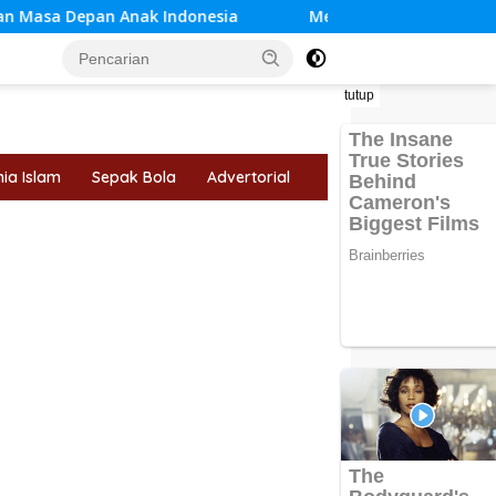
Anak Indonesia
Mengapa Cinta Tidak Selalu Harus Mem
tutup
ia Islam
Sepak Bola
Advertorial