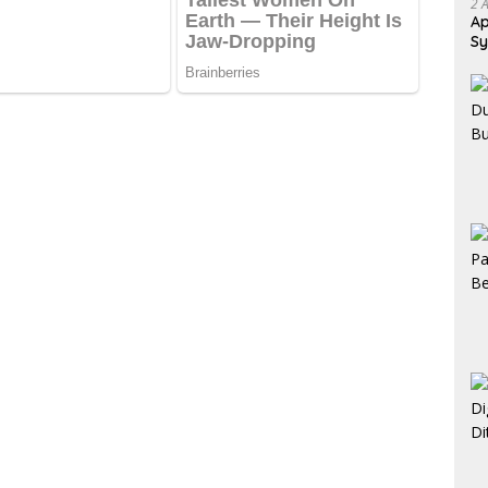
2 
Ap
Sy
In