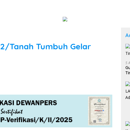
A
-02/Tanah Tumbuh Gelar
5 
Gu
Ti