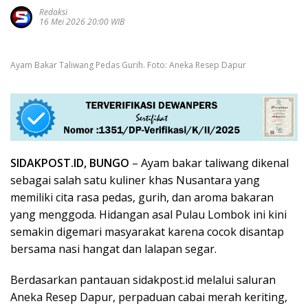
Redaksi
16 Mei 2026 20:00 WIB
Ayam Bakar Taliwang Pedas Gurih. Foto: Aneka Resep Dapur
SIDAKPOST.ID, BUNGO
– Ayam bakar taliwang dikenal
sebagai salah satu kuliner khas Nusantara yang
memiliki cita rasa pedas, gurih, dan aroma bakaran
yang menggoda. Hidangan asal
Pulau Lombok
ini kini
semakin digemari masyarakat karena cocok disantap
bersama nasi hangat dan lalapan segar.
Berdasarkan pantauan sidakpost.id melalui saluran
Aneka Resep Dapur, perpaduan cabai merah keriting,