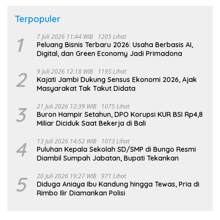
Terpopuler
1
7 Juli 2026 11:44 WIB
1205 Lihat
Peluang Bisnis Terbaru 2026: Usaha Berbasis AI,
Digital, dan Green Economy Jadi Primadona
2
9 Juli 2026 12:18 WIB
1195 Lihat
Kajati Jambi Dukung Sensus Ekonomi 2026, Ajak
Masyarakat Tak Takut Didata
3
21 Juli 2026 12:39 WIB
1075 Lihat
Buron Hampir Setahun, DPO Korupsi KUR BSI Rp4,8
Miliar Diciduk Saat Bekerja di Bali
4
13 Juli 2026 14:52 WIB
1073 Lihat
Puluhan Kepala Sekolah SD/SMP di Bungo Resmi
Diambil Sumpah Jabatan, Bupati Tekankan
5
20 Juli 2026 19:27 WIB
971 Lihat
Diduga Aniaya Ibu Kandung hingga Tewas, Pria di
Rimbo Ilir Diamankan Polisi