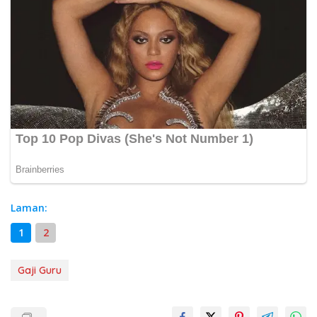
Laman:
1
2
Gaji Guru