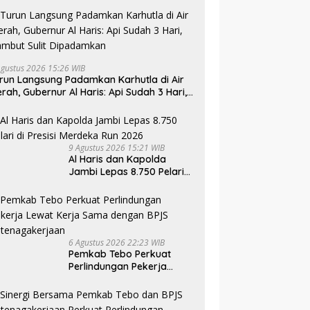
Agustus 2026 15:26 WIB
run Langsung Padamkan Karhutla di Air
rah, Gubernur Al Haris: Api Sudah 3 Hari,
mbut Sulit Dipadamkan
9 Agustus 2026 15:21 WIB
Al Haris dan Kapolda
Jambi Lepas 8.750 Pelari
di Presisi Merdeka Run
2026
6 Agustus 2026 22:23 WIB
Pemkab Tebo Perkuat
Perlindungan Pekerja
Lewat Kerja Sama dengan
BPJS Ketenagakerjaan