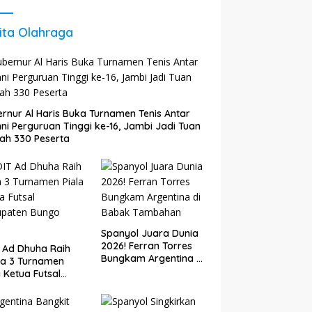
kembang
Ekonomi Daerah
ita Olahraga
rnur Al Haris Buka Turnamen Tenis Antar
ni Perguruan Tinggi ke-16, Jambi Jadi Tuan
ah 330 Peserta
Spanyol Juara Dunia
2026! Ferran Torres
 Ad Dhuha Raih
Bungkam Argentina di
ra 3 Turnamen
Babak Tambahan
a Ketua Futsal
upaten Bungo
6