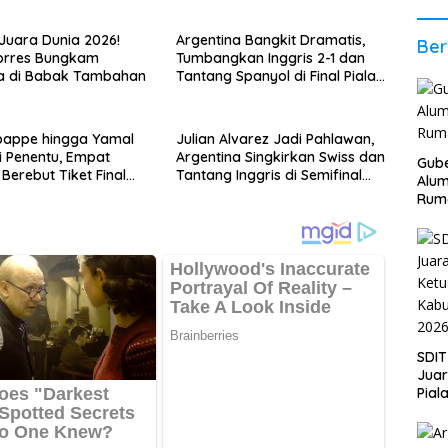
Ber
Juara Dunia 2026!
Argentina Bangkit Dramatis,
Ber
Torres Bungkam
Tumbangkan Inggris 2-1 dan
na di Babak Tambahan
Tantang Spanyol di Final Piala
Dunia 2026
bappe hingga Yamal
Julian Alvarez Jadi Pahlawan,
i Penentu, Empat
Argentina Singkirkan Swiss dan
Gube
Berebut Tiket Final
Tantang Inggris di Semifinal
Alum
nia 2026
Piala Dunia 2026
Rum
SDIT
Jua
Pial
Kab
202