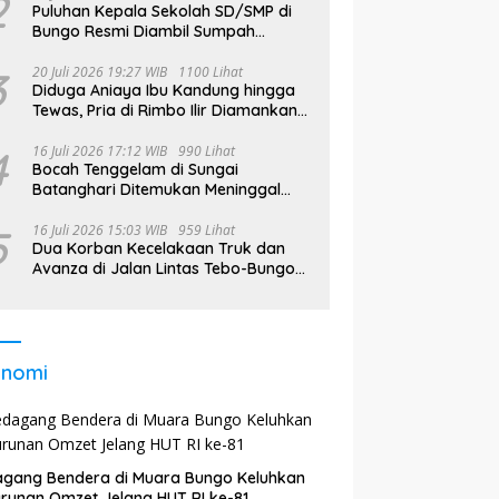
2
Puluhan Kepala Sekolah SD/SMP di
Bungo Resmi Diambil Sumpah
Jabatan, Bupati Tekankan
3
20 Juli 2026 19:27 WIB
1100 Lihat
Diduga Aniaya Ibu Kandung hingga
Tewas, Pria di Rimbo Ilir Diamankan
Polisi
4
16 Juli 2026 17:12 WIB
990 Lihat
Bocah Tenggelam di Sungai
Batanghari Ditemukan Meninggal
pada Hari Kedua Pencarian
5
16 Juli 2026 15:03 WIB
959 Lihat
Dua Korban Kecelakaan Truk dan
Avanza di Jalan Lintas Tebo-Bungo
Dilarikan ke RSUD STS
onomi
gang Bendera di Muara Bungo Keluhkan
runan Omzet Jelang HUT RI ke-81