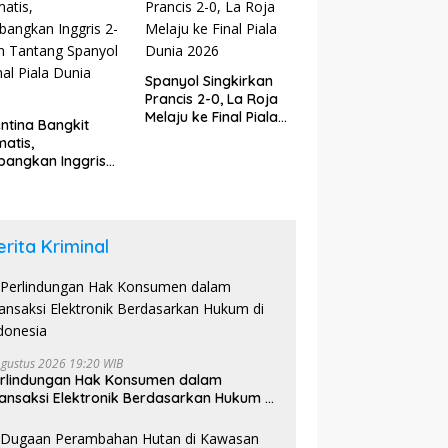
Spanyol Singkirkan
Prancis 2-0, La Roja
Melaju ke Final Piala
ntina Bangkit
Dunia 2026
atis,
angkan Inggris
dan Tantang
yol di Final Piala
a 2026
erita Kriminal
Agustus 2026 19:20 WIB
rlindungan Hak Konsumen dalam
ansaksi Elektronik Berdasarkan Hukum di
donesia