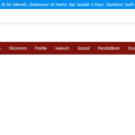
ernur Al Haris: Api Sudah 3 Hari, Gambut Sulit Dipadamkan
s
Ekonomi
Politik
Hukum
Sosial
Pendidikan
Dun