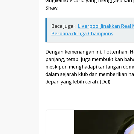
Guglielmo Vicario yang menggagalkan 
Shaw.
Baca Juga :
Liverpool Jinakkan Real 
Perdana di Liga Champions
Dengan kemenangan ini, Tottenham Ho
panjang, tetapi juga membuktikan bah
meskipun menghadapi tantangan dome
dalam sejarah klub dan memberikan h
depan yang lebih cerah. (Del)