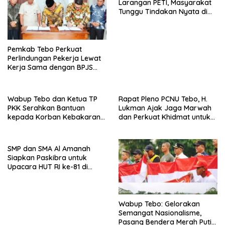
Larangan PETI, Masyarakat
Tunggu Tindakan Nyata di
Lapangan
Pemkab Tebo Perkuat
Perlindungan Pekerja Lewat
Kerja Sama dengan BPJS
Ketenagakerjaan
Wabup Tebo dan Ketua TP
Rapat Pleno PCNU Tebo, H.
PKK Serahkan Bantuan
Lukman Ajak Jaga Marwah
kepada Korban Kebakaran
dan Perkuat Khidmat untuk
Rumah
Warga Nahdliyin
SMP dan SMA Al Amanah
Siapkan Paskibra untuk
Upacara HUT RI ke-81 di
Desa Purwodadi
Wabup Tebo: Gelorakan
Semangat Nasionalisme,
Pasang Bendera Merah Putih