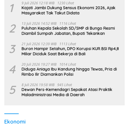
1
9 Juli 2026 12:18 WIB
1230 Lihat
Kajati Jambi Dukung Sensus Ekonomi 2026, Ajak
Masyarakat Tak Takut Didata
2
13 Juli 2026 14:52 WIB
1116 Lihat
Puluhan Kepala Sekolah SD/SMP di Bungo Resmi
Diambil Sumpah Jabatan, Bupati Tekankan
3
21 Juli 2026 12:39 WIB
1113 Lihat
Buron Hampir Setahun, DPO Korupsi KUR BSI Rp4,8
Miliar Diciduk Saat Bekerja di Bali
4
20 Juli 2026 19:27 WIB
1014 Lihat
Diduga Aniaya Ibu Kandung hingga Tewas, Pria di
Rimbo Ilir Diamankan Polisi
5
8 Juli 2026 19:58 WIB
945 Lihat
Dewan Pers-Kemendagri Sepakat Atasi Praktik
Maladministrasi Media di Daerah
Ekonomi