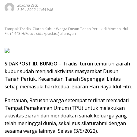
Zakaria Zeck
3 Mei 2022 11:45 WIB
Tampak Tradisi Ziarah Kubur Warga Dusun Tanah Periuk di Momen Idul
Fitri 1443 H/Foto : sidakpost.id/Juliansyah
SIDAKPOST.ID, BUNGO
– Tradisi turun temurun ziarah
kubur sudah menjadi aktivitas masyarakat Dusun
Tanah Periuk, Kecamatan Tanah Sepenggal Lintas
setiap memasuki hari kedua lebaran Hari Raya Idul Fitri.
Pantauan, Ratusan warga setempat terlihat memadati
Tempat Pemakaman Umum (TPU) untuk melakukan
aktivitas ziarah dan mendoakan sanak keluarga yang
telah meninggal dunia, sekaligus silaturahmi dengan
sesama warga lainnya, Selasa (3/5/2022).