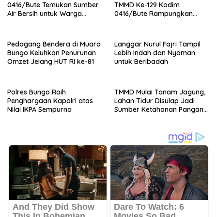
0416/Bute Temukan Sumber
TMMD Ke-129 Kodim
Air Bersih untuk Warga
0416/Bute Rampungkan
Tanjung Agung
Instalasi Listrik RTLH Maskur
Hanapi
Pedagang Bendera di Muara
Langgar Nurul Fajri Tampil
Bungo Keluhkan Penurunan
Lebih Indah dan Nyaman
Omzet Jelang HUT RI ke-81
untuk Beribadah
Polres Bungo Raih
TMMD Mulai Tanam Jagung,
Penghargaan Kapolri atas
Lahan Tidur Disulap Jadi
Nilai IKPA Sempurna
Sumber Ketahanan Pangan
Warga