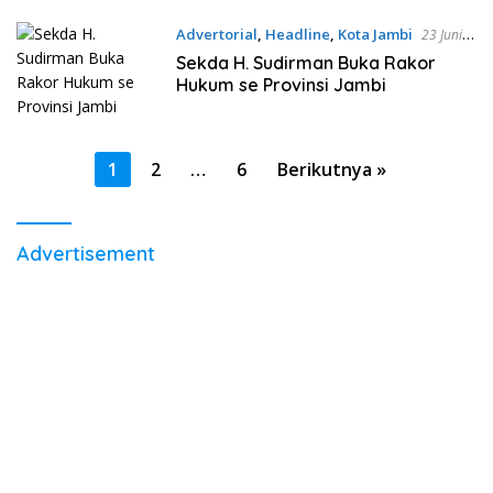
Advertorial
,
Headline
,
Kota Jambi
23 Juni
2022 13:46 WIB
Sekda H. Sudirman Buka Rakor
Hukum se Provinsi Jambi
Paginasi
1
2
…
6
Berikutnya »
pos
Advertisement