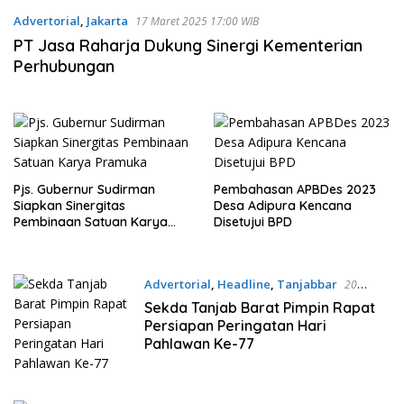
Advertorial
,
Jakarta
17 Maret 2025 17:00 WIB
PT Jasa Raharja Dukung Sinergi Kementerian
Perhubungan
Pjs. Gubernur Sudirman
Pembahasan APBDes 2023
Siapkan Sinergitas
Desa Adipura Kencana
Pembinaan Satuan Karya
Disetujui BPD
Pramuka
Advertorial
,
Headline
,
Tanjabbar
20
Oktober 2022 22:16 WIB
Sekda Tanjab Barat Pimpin Rapat
Persiapan Peringatan Hari
Pahlawan Ke-77