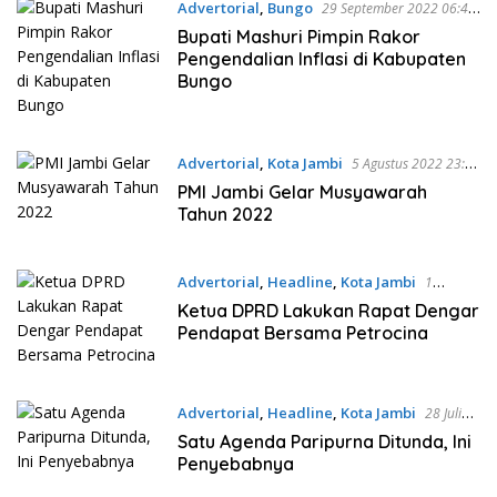
Advertorial
,
Bungo
29 September 2022 06:45
WIB
Bupati Mashuri Pimpin Rakor
Pengendalian Inflasi di Kabupaten
Bungo
Advertorial
,
Kota Jambi
5 Agustus 2022 23:34
WIB
PMI Jambi Gelar Musyawarah
Tahun 2022
Advertorial
,
Headline
,
Kota Jambi
1
Agustus 2022 20:26 WIB
Ketua DPRD Lakukan Rapat Dengar
Pendapat Bersama Petrocina
Advertorial
,
Headline
,
Kota Jambi
28 Juli
2022 17:35 WIB
Satu Agenda Paripurna Ditunda, Ini
Penyebabnya