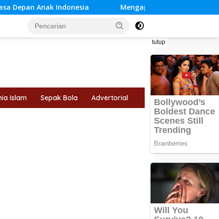
donesia
Mengapa Cinta Tidak Selalu Harus Memiliki? 
tutup
ia Islam
Sepak Bola
Advertorial