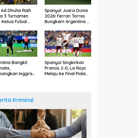
 Ad Dhuha Raih
Spanyol Juara Dunia
ra 3 Turnamen
2026! Ferran Torres
a Ketua Futsal
Bungkam Argentina di
upaten Bungo
Babak Tambahan
6
ntina Bangkit
Spanyol Singkirkan
atis,
Prancis 2-0, La Roja
angkan Inggris
Melaju ke Final Piala
dan Tantang
Dunia 2026
yol di Final Piala
a 2026
erita Kriminal