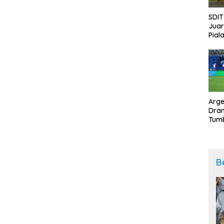
SDIT
Jua
Pial
Kab
202
Arge
Dram
Tumb
2-1 
Span
Duni
B