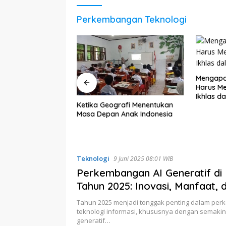
Perkembangan Teknologi
ng
Mengapa Cinta Tidak Sel
Harus Memiliki? Memaham
Ikhlas dalam Hubungan
Ketika Geografi Menentukan
Masa Depan Anak Indonesia
Teknologi
9 Juni 2025 08:01 WIB
Perkembangan AI Generatif di 
Tahun 2025: Inovasi, Manfaat, 
Tantangannya
Tahun 2025 menjadi tonggak penting dalam pe
teknologi informasi, khususnya dengan semaki
generatif…