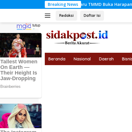
Langsung
Jalan Baru TMMD Buka Harapan Petani Tanjung 
Breaking News
ke
konten
Redaksi
Daftar Isi
tutup
Beranda
Nasional
Daerah
Bisni