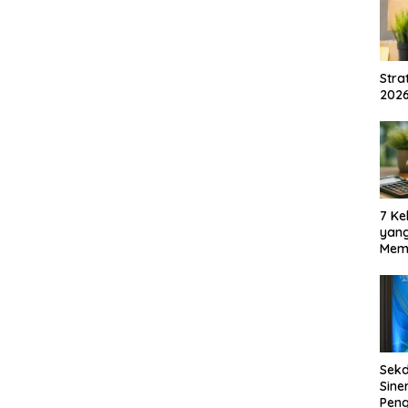
Str
2026
7 Ke
yan
Mem
Oran
Sud
Sek
Sine
Pen