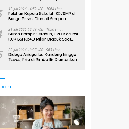
Takut Didata
3
13 Juli 2026 14:52 WIB
1064 Lihat
Puluhan Kepala Sekolah SD/SMP di
Bungo Resmi Diambil Sumpah
Jabatan, Bupati Tekankan
4
21 Juli 2026 12:39 WIB
1056 Lihat
Buron Hampir Setahun, DPO Korupsi
KUR BSI Rp4,8 Miliar Diciduk Saat
Bekerja di Bali
5
20 Juli 2026 19:27 WIB
963 Lihat
Diduga Aniaya Ibu Kandung hingga
Tewas, Pria di Rimbo Ilir Diamankan
Polisi
onomi