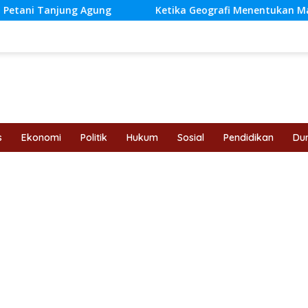
Agung
Ketika Geografi Menentukan Masa Depan Anak In
s
Ekonomi
Politik
Hukum
Sosial
Pendidikan
Dun