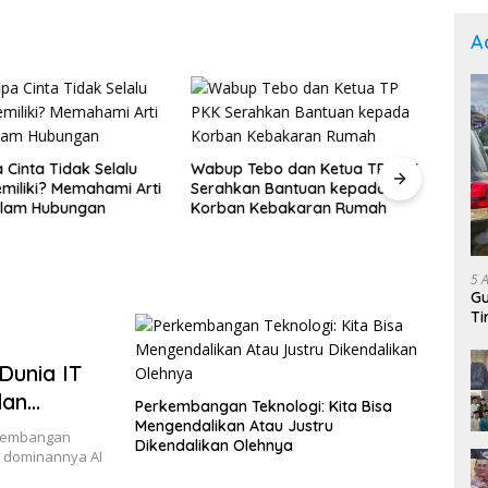
A
alu
Wabup Tebo dan Ketua TP PKK
Sentuhan Akhir RTLH
i Arti
Serahkan Bantuan kepada
MCK Layak Lengkapi
Korban Kebakaran Rumah
Warga
5 
Gu
Ti
Dunia IT
dan
Perkembangan Teknologi: Kita Bisa
Mengendalikan Atau Justru
rkembangan
Dikendalikan Olehnya
n dominannya AI