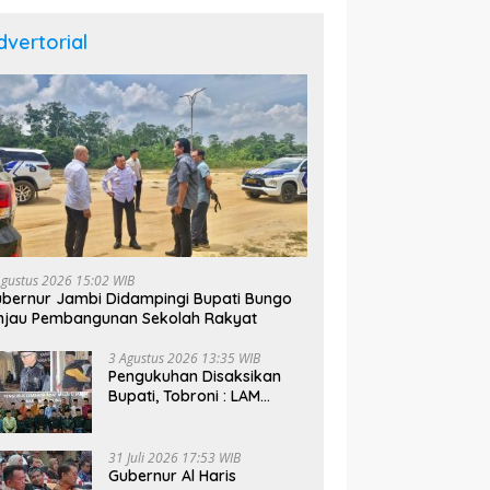
dvertorial
 TMMD,
 Rumah
Satgas TMMD Ke-129
Sempurnakan Rehabilitasi
Gubernur Jambi D
Langgar Nurul Fajri dengan
Bupati Bungo Tinj
Pengecatan MCK
Pembangunan Sek
Agustus 2026 15:02 WIB
bernur Jambi Didampingi Bupati Bungo
njau Pembangunan Sekolah Rakyat
3 Agustus 2026 13:35 WIB
Pengukuhan Disaksikan
Bupati, Tobroni : LAM
Bungo Bakal Bentuk
Kelompok Belajar Adat di
Tingkat Kecamatan
31 Juli 2026 17:53 WIB
Gubernur Al Haris