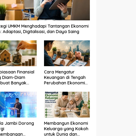
ategi UMKM Menghadapi Tantangan Ekonomi
: Adaptasi, Digitalisasi, dan Daya Saing
biasaan Finansial
Cara Mengatur
g Diam-Diam
Keuangan di Tengah
buat Banyak
Perubahan Ekonomi
g Cepat Kaya,
2026 Agar Tetap
ah Anda Lakukan?
Stabil dan
Berkembang
da Jambi Dorong
Membangun Ekonomi
rgi
Keluarga yang Kokoh
gembangan
untuk Dunia dan