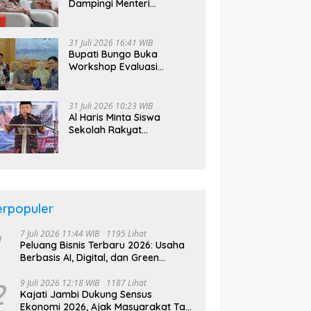
Dampingi Menteri
Kebudayaan RI Beri Kuliah
Umum di UNJA
31 Juli 2026 16:41 WIB
Bupati Bungo Buka
Workshop Evaluasi
Keuangan Desa Tahun
2026
31 Juli 2026 10:23 WIB
Al Haris Minta Siswa
Sekolah Rakyat
Manfaatkan Kesempatan
Belajar Gratis dari
Program Presiden
Prabowo
erpopuler
7 Juli 2026 11:44 WIB
1195 Lihat
Peluang Bisnis Terbaru 2026: Usaha
Berbasis AI, Digital, dan Green
Economy Jadi Primadona
2
9 Juli 2026 12:18 WIB
1187 Lihat
Kajati Jambi Dukung Sensus
Ekonomi 2026, Ajak Masyarakat Tak