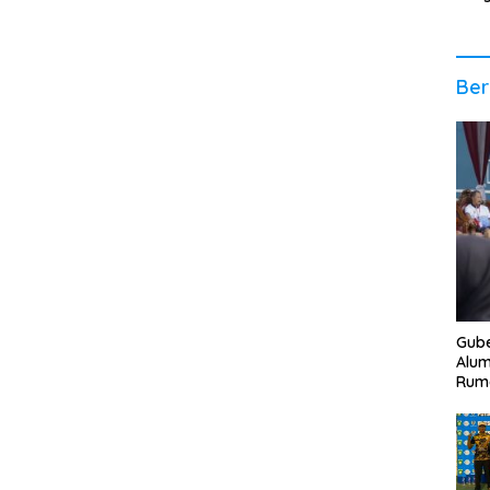
Ener
Per
Eko
Ber
Gube
Alum
Rum