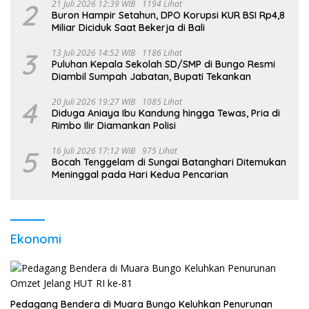
2
21 Juli 2026 12:39 WIB
1194 Lihat
Buron Hampir Setahun, DPO Korupsi KUR BSI Rp4,8
Miliar Diciduk Saat Bekerja di Bali
3
13 Juli 2026 14:52 WIB
1186 Lihat
Puluhan Kepala Sekolah SD/SMP di Bungo Resmi
Diambil Sumpah Jabatan, Bupati Tekankan
4
20 Juli 2026 19:27 WIB
1085 Lihat
Diduga Aniaya Ibu Kandung hingga Tewas, Pria di
Rimbo Ilir Diamankan Polisi
5
16 Juli 2026 17:12 WIB
975 Lihat
Bocah Tenggelam di Sungai Batanghari Ditemukan
Meninggal pada Hari Kedua Pencarian
Ekonomi
Pedagang Bendera di Muara Bungo Keluhkan Penurunan