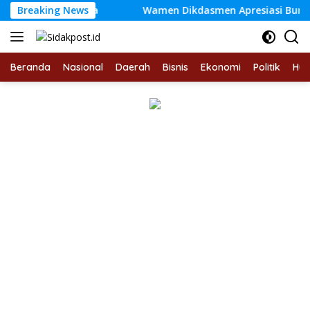
Langsung
Pasang Bendera
Breaking News
Wamen Dikdasmen Apresiasi Bungo Pintar
ke
konten
Beranda
Nasional
Daerah
Bisnis
Ekonomi
Politik
Hu