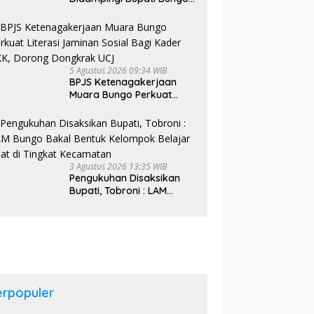
Tinjau Pembangunan
Sekolah Rakyat
5 Agustus 2026 09:34 WIB
BPJS Ketenagakerjaan
Muara Bungo Perkuat
Literasi Jaminan Sosial
Bagi Kader PKK, Dorong
Dongkrak UCJ
3 Agustus 2026 13:35 WIB
Pengukuhan Disaksikan
Bupati, Tobroni : LAM
Bungo Bakal Bentuk
Kelompok Belajar Adat di
Tingkat Kecamatan
erpopuler