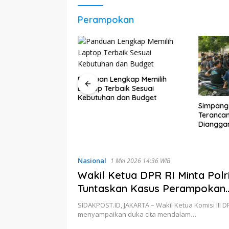
Perampokan
gkap Memilih
aik Sesuai
dan Budget
Simpang Betung–Pintas
Pedagan
Terancam Kembali Tak
Bungo K
Dianggarkan, Warga 11 Desa
Omzet Je
Kirim Ultimatum ke Pemprov
Jambi
Nasional
1 Mei 2026 14:36 WIB
Wakil Ketua DPR RI Minta Polr
Tuntaskan Kasus Perampokan
Pekanbaru Sampai Semua Pel
SIDAKPOST.ID, JAKARTA – Wakil Ketua Komisi III DPR 
Dihukum
menyampaikan duka cita mendalam…