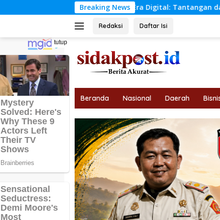
Langsung
lian Sosial di Era Digital: Tantangan dan Peluang
Breaking News
Pa
ke
konten
Redaksi
Daftar Isi
tutup
Beranda
Nasional
Daerah
Bisni