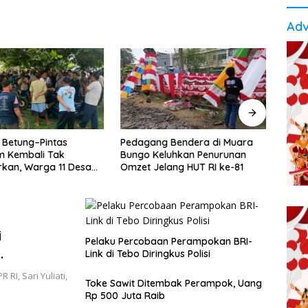
Adv
Usai
Siap
Betun
g Bendera di Muara
Pemkab Tebo Perkuat
eluhkan Penurunan
Perlindungan Pekerja Lewat
lang HUT RI ke-81
Kerja Sama dengan BPJS
Ketenagakerjaan
i
Pelaku Percobaan Perampokan BRI-
Link di Tebo Diringkus Polisi
aku
RI, Sari Yuliati,
Toke Sawit Ditembak Perampok, Uang
Rp 500 Juta Raib