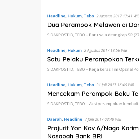
Headline
,
Hukum
,
Tebo
2 Agustus 2017 17:41 WI
Dua Perampok Melawan di Dor
SIDAKPOST.ID, TEBO – Baru saja ditangkap SR (2
Headline
,
Hukum
2 Agustus 2017 13:56 WIB
Satu Pelaku Perampokan Terke
SIDAKPOST.ID, TEBO – Kerja keras Tim Opsnal Po
Headline
,
Hukum
,
Tebo
31 Juli 2017 16:46 WIB
Mencekam Perampok Baku Temb
SIDAKPOST.ID, TEBO – Aksi perampokan kembali te
Daerah
,
Headline
7 Juni 2017 03:49 WIB
Prajurit Yon Kav 6/Naga Kari
Nasabah Bank BRI