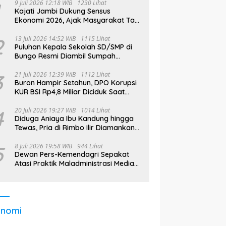
9 Juli 2026 12:18 WIB
1230 Lihat
Kajati Jambi Dukung Sensus
Ekonomi 2026, Ajak Masyarakat Tak
Takut Didata
2
13 Juli 2026 14:52 WIB
1115 Lihat
Puluhan Kepala Sekolah SD/SMP di
Bungo Resmi Diambil Sumpah
Jabatan, Bupati Tekankan
3
21 Juli 2026 12:39 WIB
1112 Lihat
Buron Hampir Setahun, DPO Korupsi
KUR BSI Rp4,8 Miliar Diciduk Saat
Bekerja di Bali
4
20 Juli 2026 19:27 WIB
1014 Lihat
Diduga Aniaya Ibu Kandung hingga
Tewas, Pria di Rimbo Ilir Diamankan
Polisi
5
8 Juli 2026 19:58 WIB
944 Lihat
Dewan Pers-Kemendagri Sepakat
Atasi Praktik Maladministrasi Media
di Daerah
onomi