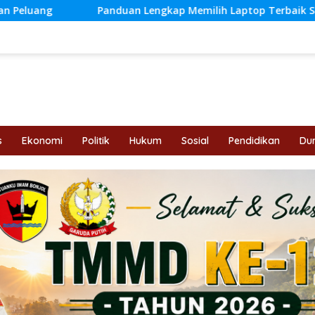
nduan Lengkap Memilih Laptop Terbaik Sesuai Kebutuhan dan 
s
Ekonomi
Politik
Hukum
Sosial
Pendidikan
Dun