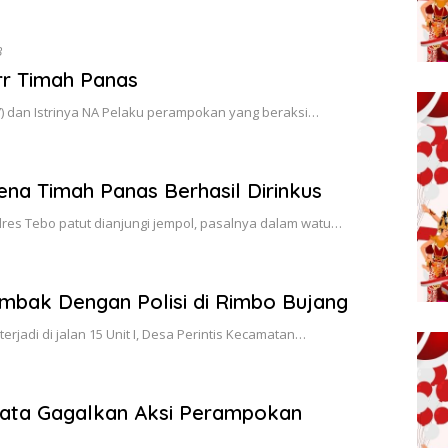
B
r Timah Panas
7) dan Istrinya NA Pelaku perampokan yang beraksi…
na Timah Panas Berhasil Dirinkus
lres Tebo patut dianjungi jempol, pasalnya dalam watu…
ak Dengan Polisi di Rimbo Bujang
rjadi di jalan 15 Unit I, Desa Perintis Kecamatan…
mata Gagalkan Aksi Perampokan