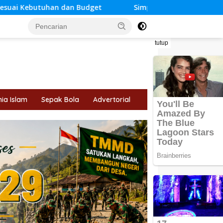
Budget
Simpang Betung–Pintas Terancam Kembali Tak 
tutup
ia Islam
Sepak Bola
Advertorial