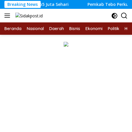
Langsung
ongi Omzet Rp5 Juta Sehari
Breaking News
Pemkab Tebo Perkuat Perl
ke
konten
Beranda
Nasional
Daerah
Bisnis
Ekonomi
Politik
Hu