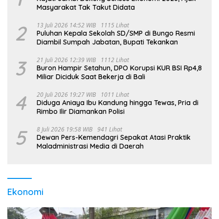
Masyarakat Tak Takut Didata
2
13 Juli 2026 14:52 WIB
1115 Lihat
Puluhan Kepala Sekolah SD/SMP di Bungo Resmi
Diambil Sumpah Jabatan, Bupati Tekankan
3
21 Juli 2026 12:39 WIB
1112 Lihat
Buron Hampir Setahun, DPO Korupsi KUR BSI Rp4,8
Miliar Diciduk Saat Bekerja di Bali
4
20 Juli 2026 19:27 WIB
1011 Lihat
Diduga Aniaya Ibu Kandung hingga Tewas, Pria di
Rimbo Ilir Diamankan Polisi
5
8 Juli 2026 19:58 WIB
941 Lihat
Dewan Pers-Kemendagri Sepakat Atasi Praktik
Maladministrasi Media di Daerah
Ekonomi