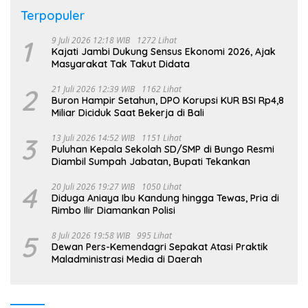
Terpopuler
1
9 Juli 2026 12:18 WIB
1272 Lihat
Kajati Jambi Dukung Sensus Ekonomi 2026, Ajak
Masyarakat Tak Takut Didata
2
21 Juli 2026 12:39 WIB
1162 Lihat
Buron Hampir Setahun, DPO Korupsi KUR BSI Rp4,8
Miliar Diciduk Saat Bekerja di Bali
3
13 Juli 2026 14:52 WIB
1151 Lihat
Puluhan Kepala Sekolah SD/SMP di Bungo Resmi
Diambil Sumpah Jabatan, Bupati Tekankan
4
20 Juli 2026 19:27 WIB
1050 Lihat
Diduga Aniaya Ibu Kandung hingga Tewas, Pria di
Rimbo Ilir Diamankan Polisi
5
8 Juli 2026 19:58 WIB
995 Lihat
Dewan Pers-Kemendagri Sepakat Atasi Praktik
Maladministrasi Media di Daerah