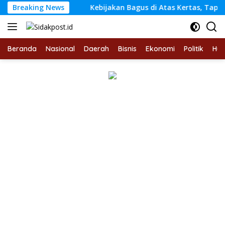
Langsung
ni Terbuka
Breaking News
Kebijakan Bagus di Atas Kertas, Tapi Men
ke
konten
Beranda
Nasional
Daerah
Bisnis
Ekonomi
Politik
Hu