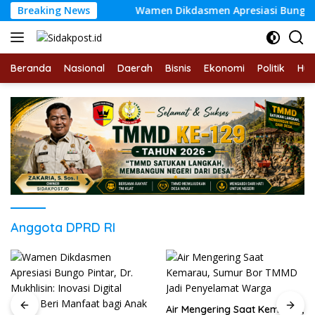
Langsung
sang Bendera
Breaking News
Wamen Dikdasmen Apresiasi Bungo Pintar, 
ke
konten
Beranda
Nasional
Daerah
Bisnis
Ekonomi
Politik
Hu
Anggota DPRD RI
Air Mengering Saat Kemarau,