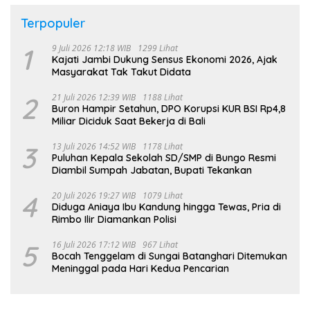
Terpopuler
1
9 Juli 2026 12:18 WIB
1299 Lihat
Kajati Jambi Dukung Sensus Ekonomi 2026, Ajak
Masyarakat Tak Takut Didata
2
21 Juli 2026 12:39 WIB
1188 Lihat
Buron Hampir Setahun, DPO Korupsi KUR BSI Rp4,8
Miliar Diciduk Saat Bekerja di Bali
3
13 Juli 2026 14:52 WIB
1178 Lihat
Puluhan Kepala Sekolah SD/SMP di Bungo Resmi
Diambil Sumpah Jabatan, Bupati Tekankan
4
20 Juli 2026 19:27 WIB
1079 Lihat
Diduga Aniaya Ibu Kandung hingga Tewas, Pria di
Rimbo Ilir Diamankan Polisi
5
16 Juli 2026 17:12 WIB
967 Lihat
Bocah Tenggelam di Sungai Batanghari Ditemukan
Meninggal pada Hari Kedua Pencarian