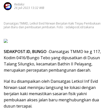
Redaksi
26 Juli 2023 13:32 WIB
Dansatgas TMMD, Letkol Evid Nirwan Berjalan Kaki Tinjau Pembukaan
Jalan Baru dan pembuatan jembatan. Foto : sidakpost.id/zakaria
SIDAKPOST.ID, BUNGO
-Dansatgas TMMD ke g 117,
Kodim 0416/Bungo Tebo yang dipusatkan di Dusun
Talang Silungko, kecamatan Bathin II Pelayang,
merupakan percepatan pembangunan daerah.
Hal itu disampaikan oleh Dansatgas Letkol Inf Evid
Nirwan saat meninjau langsung ke lokasi dengan
berjalan kaki memastikan sasaran fisik yakni
pembukaan akses jalan baru menghubungkan dua
dusun tercapai.