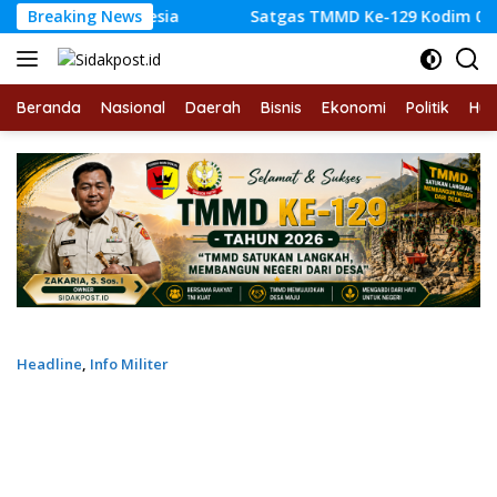
Langsung
i Indonesia
Breaking News
Satgas TMMD Ke-129 Kodim 0416/Bute Tem
ke
konten
Beranda
Nasional
Daerah
Bisnis
Ekonomi
Politik
Hu
Headline
,
Info Militer