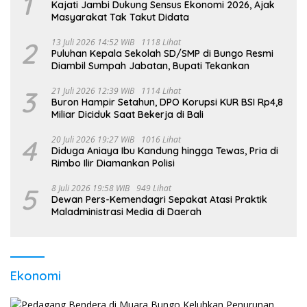
1
Kajati Jambi Dukung Sensus Ekonomi 2026, Ajak
Masyarakat Tak Takut Didata
2
13 Juli 2026 14:52 WIB
1118 Lihat
Puluhan Kepala Sekolah SD/SMP di Bungo Resmi
Diambil Sumpah Jabatan, Bupati Tekankan
3
21 Juli 2026 12:39 WIB
1114 Lihat
Buron Hampir Setahun, DPO Korupsi KUR BSI Rp4,8
Miliar Diciduk Saat Bekerja di Bali
4
20 Juli 2026 19:27 WIB
1016 Lihat
Diduga Aniaya Ibu Kandung hingga Tewas, Pria di
Rimbo Ilir Diamankan Polisi
5
8 Juli 2026 19:58 WIB
949 Lihat
Dewan Pers-Kemendagri Sepakat Atasi Praktik
Maladministrasi Media di Daerah
Ekonomi