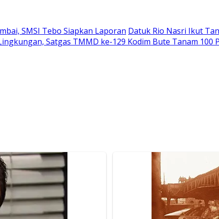
ambai, SMSI Tebo Siapkan Laporan
Datuk Rio Nasri Ikut T
 Lingkungan, Satgas TMMD ke-129 Kodim Bute Tanam 100 