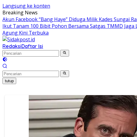
Langsung ke konten
Breaking News
Akun Facebook “Bang Haye” Diduga Milik Kades Sungai R
Ikut Tanam 100 Bibit Pohon Bersama Satgas TMMD
Jaga
Agung Kini Terbuka
Redaksi
Daftar Isi
tutup