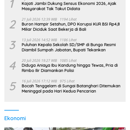
1
Kajati Jambi Dukung Sensus Ekonomi 2026, Ajak
Masyarakat Tak Takut Didata
2
21 Juli 2026 12:39 WIB
1194 Lihat
Buron Hampir Setahun, DPO Korupsi KUR BSI Rp4,8
Miliar Diciduk Saat Bekerja di Bali
3
13 Juli 2026 14:52 WIB
1186 Lihat
Puluhan Kepala Sekolah SD/SMP di Bungo Resmi
Diambil Sumpah Jabatan, Bupati Tekankan
4
20 Juli 2026 19:27 WIB
1085 Lihat
Diduga Aniaya Ibu Kandung hingga Tewas, Pria di
Rimbo Ilir Diamankan Polisi
5
16 Juli 2026 17:12 WIB
975 Lihat
Bocah Tenggelam di Sungai Batanghari Ditemukan
Meninggal pada Hari Kedua Pencarian
Ekonomi