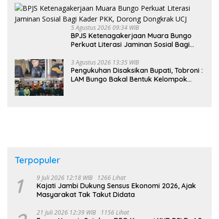
5 Agustus 2026 09:34 WIB
BPJS Ketenagakerjaan Muara Bungo
Perkuat Literasi Jaminan Sosial Bagi
Kader PKK, Dorong Dongkrak UCJ
3 Agustus 2026 13:35 WIB
Pengukuhan Disaksikan Bupati, Tobroni :
LAM Bungo Bakal Bentuk Kelompok
Belajar Adat di Tingkat Kecamatan
Terpopuler
1
9 Juli 2026 12:18 WIB
1266 Lihat
Kajati Jambi Dukung Sensus Ekonomi 2026, Ajak
Masyarakat Tak Takut Didata
21 Juli 2026 12:39 WIB
1156 Lihat