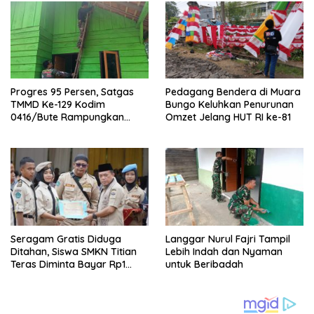
Progres 95 Persen, Satgas
Pedagang Bendera di Muara
TMMD Ke-129 Kodim
Bungo Keluhkan Penurunan
0416/Bute Rampungkan
Omzet Jelang HUT RI ke-81
Instalasi Listrik RTLH Maskur
Hanapi
Seragam Gratis Diduga
Langgar Nurul Fajri Tampil
Ditahan, Siswa SMKN Titian
Lebih Indah dan Nyaman
Teras Diminta Bayar Rp1
untuk Beribadah
Juta?