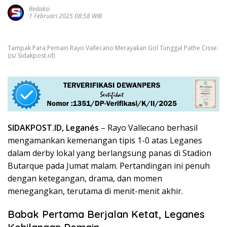
Redaksi
1 Februari 2025 08:58 WIB
Tampak Para Pemain Rayo Vallecano Merayakan Gol Tunggal Pathe Cisse.
(is/ Sidakpost.id)
SIDAKPOST.ID, Leganés
– Rayo Vallecano berhasil
mengamankan kemenangan tipis 1-0 atas Leganes
dalam derby lokal yang berlangsung panas di Stadion
Butarque pada Jumat malam. Pertandingan ini penuh
dengan ketegangan, drama, dan momen
menegangkan, terutama di menit-menit akhir.
Babak Pertama Berjalan Ketat, Leganes