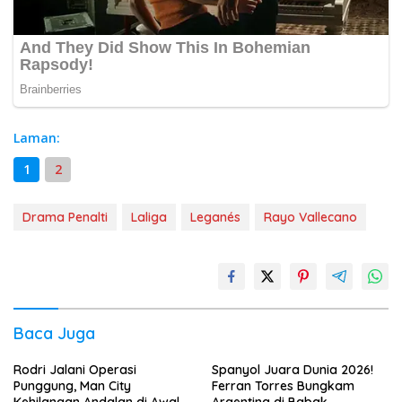
Laman:
1
2
Drama Penalti
Laliga
Leganés
Rayo Vallecano
Baca Juga
Rodri Jalani Operasi
Spanyol Juara Dunia 2026!
Punggung, Man City
Ferran Torres Bungkam
Kehilangan Andalan di Awal
Argentina di Babak