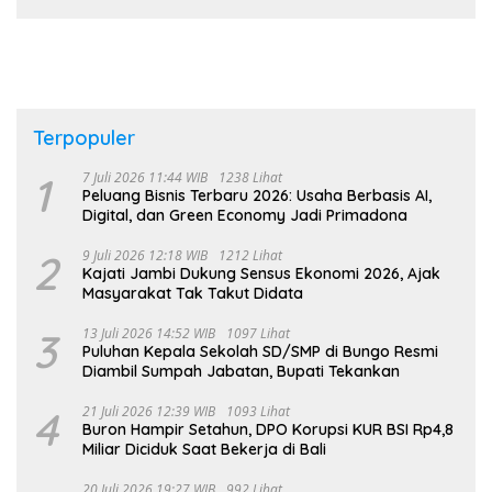
Terpopuler
1
7 Juli 2026 11:44 WIB
1238 Lihat
Peluang Bisnis Terbaru 2026: Usaha Berbasis AI,
Digital, dan Green Economy Jadi Primadona
2
9 Juli 2026 12:18 WIB
1212 Lihat
Kajati Jambi Dukung Sensus Ekonomi 2026, Ajak
Masyarakat Tak Takut Didata
3
13 Juli 2026 14:52 WIB
1097 Lihat
Puluhan Kepala Sekolah SD/SMP di Bungo Resmi
Diambil Sumpah Jabatan, Bupati Tekankan
4
21 Juli 2026 12:39 WIB
1093 Lihat
Buron Hampir Setahun, DPO Korupsi KUR BSI Rp4,8
Miliar Diciduk Saat Bekerja di Bali
20 Juli 2026 19:27 WIB
992 Lihat