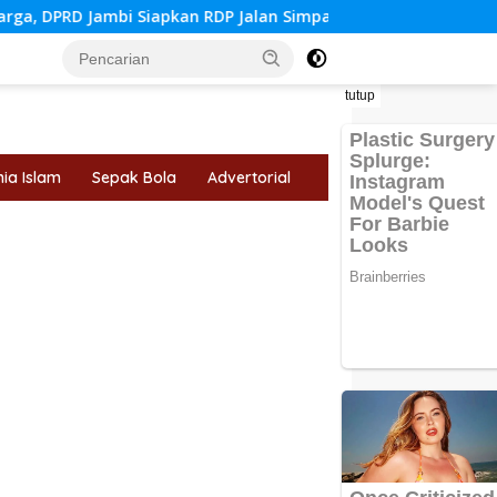
an RDP Jalan Simpang Betung–Pintas
Tips Memilih Juru
tutup
ia Islam
Sepak Bola
Advertorial