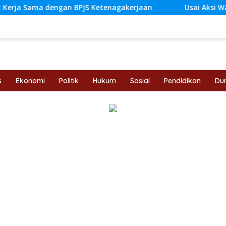
JS Ketenagakerjaan
Usai Aksi Warga, DPRD Jambi Siapk
s
Ekonomi
Politik
Hukum
Sosial
Pendidikan
Dun