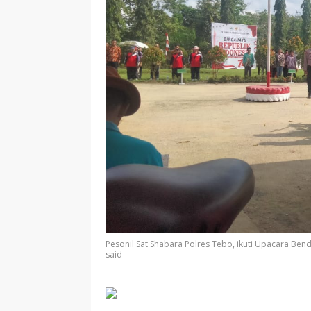
Pesonil Sat Shabara Polres Tebo, ikuti Upacara Bende
said