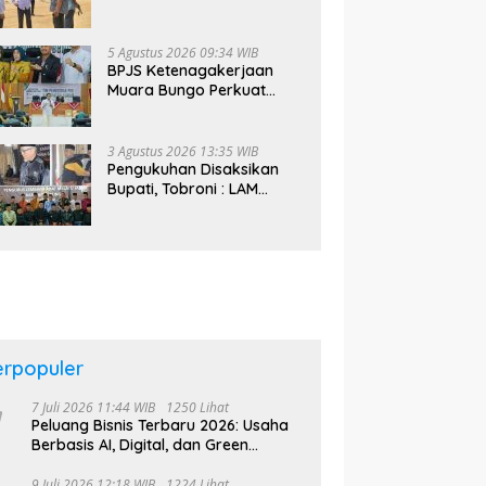
Tinjau Pembangunan
Sekolah Rakyat
5 Agustus 2026 09:34 WIB
BPJS Ketenagakerjaan
Muara Bungo Perkuat
Literasi Jaminan Sosial
Bagi Kader PKK, Dorong
Dongkrak UCJ
3 Agustus 2026 13:35 WIB
Pengukuhan Disaksikan
Bupati, Tobroni : LAM
Bungo Bakal Bentuk
Kelompok Belajar Adat di
Tingkat Kecamatan
erpopuler
7 Juli 2026 11:44 WIB
1250 Lihat
Peluang Bisnis Terbaru 2026: Usaha
Berbasis AI, Digital, dan Green
Economy Jadi Primadona
9 Juli 2026 12:18 WIB
1224 Lihat