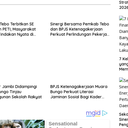
Str
2026
ebo Terbitkan SE
Sinergi Bersama Pemkab Tebo
 PETI, Masyarakat
dan BPJS Ketenagakerjaan
indakan Nyata di
Perkuat Perlindungan Pekerja
n
hingga ke Desa
7 Ke
yan
Mem
Oran
Sud
r Jambi Didampingi
BPJS Ketenagakerjaan Muara
ungo Tinjau
Bungo Perkuat Literasi
unan Sekolah Rakyat
Jaminan Sosial Bagi Kader
PKK, Dorong Dongkrak UCJ
Sek
Sine
Pen