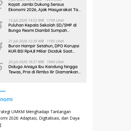
2
Kajati Jambi Dukung Sensus
Ekonomi 2026, Ajak Masyarakat Tak
Takut Didata
3
13 Juli 2026 14:52 WIB
1109 Lihat
Puluhan Kepala Sekolah SD/SMP di
Bungo Resmi Diambil Sumpah
Jabatan, Bupati Tekankan
4
21 Juli 2026 12:39 WIB
1105 Lihat
Buron Hampir Setahun, DPO Korupsi
KUR BSI Rp4,8 Miliar Diciduk Saat
Bekerja di Bali
5
20 Juli 2026 19:27 WIB
1004 Lihat
Diduga Aniaya Ibu Kandung hingga
Tewas, Pria di Rimbo Ilir Diamankan
Polisi
onomi