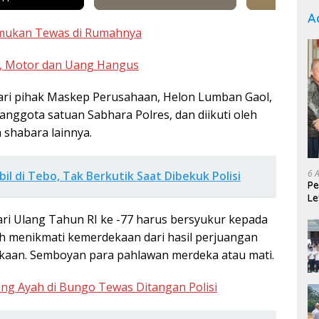
A
emukan Tewas di Rumahnya
, Motor dan Uang Hangus
dari pihak Maskep Perusahaan, Helon Lumban Gaol,
nggota satuan Sabhara Polres, dan diikuti oleh
 shabara lainnya.
6 
l di Tebo, Tak Berkutik Saat Dibekuk Polisi
Pe
Le
Ke
ri Ulang Tahun RI ke -77 harus bersyukur kepada
h menikmati kemerdekaan dari hasil perjuangan
kaan. Semboyan para pahlawan merdeka atau mati.
ng Ayah di Bungo Tewas Ditangan Polisi