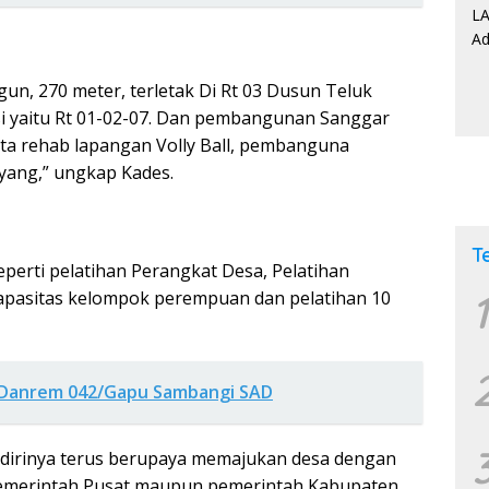
gun, 270 meter, terletak Di Rt 03 Dusun Teluk
si yaitu Rt 01-02-07. Dan pembangunan Sanggar
erta rehab lapangan Volly Ball, pembanguna
ayang,” ungkap Kades.
T
eperti pelatihan Perangkat Desa, Pelatihan
1
apasitas kelompok perempuan dan pelatihan 10
 Danrem 042/Gapu Sambangi SAD
es dirinya terus berupaya memajukan desa dengan
Pemerintah Pusat maupun pemerintah Kabupaten.