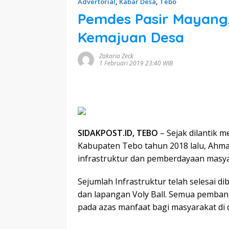
Advertorial
,
Kabar Desa
,
Tebo
Pemdes Pasir Mayang
Kemajuan Desa
Zakaria Zeck
1 Februari 2019 23:40 WIB
SIDAKPOST.ID, TEBO
– Sejak dilantik m
Kabupaten Tebo tahun 2018 lalu, Ahma
infrastruktur dan pemberdayaan masya
Sejumlah Infrastruktur telah selesai d
dan lapangan Voly Ball. Semua pemba
pada azas manfaat bagi masyarakat di 