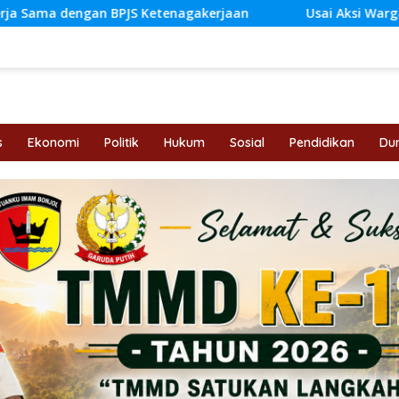
S Ketenagakerjaan
Usai Aksi Warga, DPRD Jambi Siapka
s
Ekonomi
Politik
Hukum
Sosial
Pendidikan
Dun