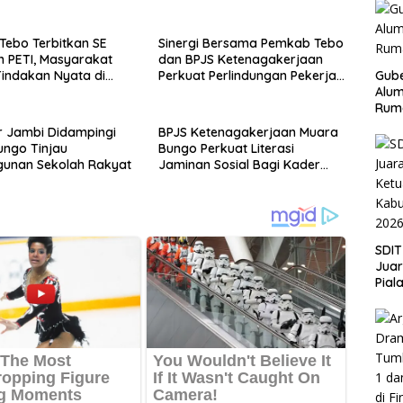
ebo Terbitkan SE
Sinergi Bersama Pemkab Tebo
 PETI, Masyarakat
dan BPJS Ketenagakerjaan
indakan Nyata di
Perkuat Perlindungan Pekerja
Gube
n
hingga ke Desa
Alum
Rum
r Jambi Didampingi
BPJS Ketenagakerjaan Muara
ungo Tinjau
Bungo Perkuat Literasi
unan Sekolah Rakyat
Jaminan Sosial Bagi Kader
PKK, Dorong Dongkrak UCJ
SDIT
Jua
Pial
Kab
202