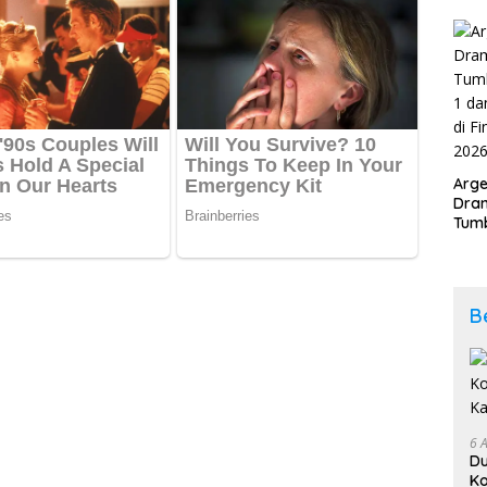
Kab
202
Arge
Dram
Tumb
2-1 
Span
Duni
B
6 
D
Ko