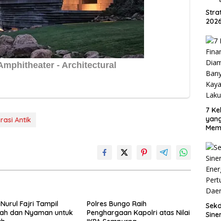
Str
2026
7 Ke
yan
rasi Antik
Mem
Oran
Sud
Nurul Fajri Tampil
Polres Bungo Raih
Sek
dah dan Nyaman untuk
Penghargaan Kapolri atas Nilai
Sine