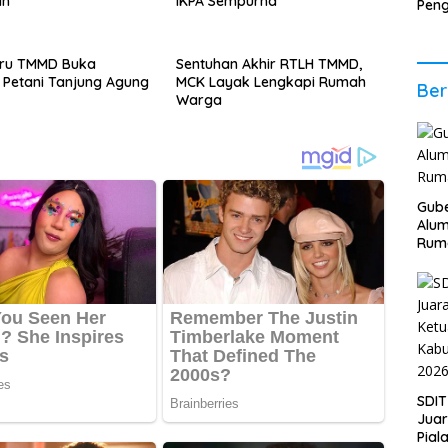
ah
IKPA Sempurna
Pen
Ener
Per
Eko
aru TMMD Buka
Sentuhan Akhir RTLH TMMD,
Petani Tanjung Agung
MCK Layak Lengkapi Rumah
Ber
Warga
Gube
Alum
Rum
SDIT
Jua
Pial