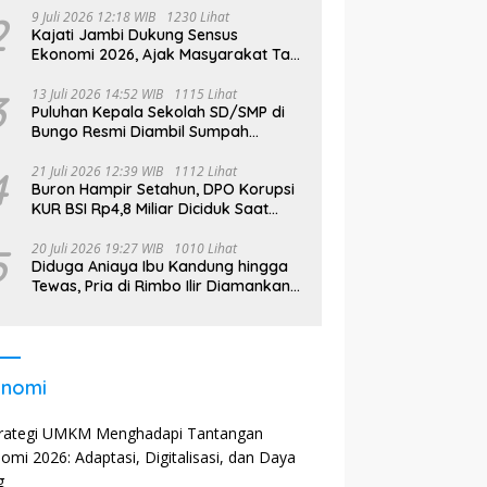
2
9 Juli 2026 12:18 WIB
1230 Lihat
Kajati Jambi Dukung Sensus
Ekonomi 2026, Ajak Masyarakat Tak
Takut Didata
3
13 Juli 2026 14:52 WIB
1115 Lihat
Puluhan Kepala Sekolah SD/SMP di
Bungo Resmi Diambil Sumpah
Jabatan, Bupati Tekankan
4
21 Juli 2026 12:39 WIB
1112 Lihat
Buron Hampir Setahun, DPO Korupsi
KUR BSI Rp4,8 Miliar Diciduk Saat
Bekerja di Bali
5
20 Juli 2026 19:27 WIB
1010 Lihat
Diduga Aniaya Ibu Kandung hingga
Tewas, Pria di Rimbo Ilir Diamankan
Polisi
onomi