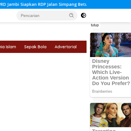
 RDP Jalan Simpang Betung–Pintas
Tips Memilih Jurusa
tutup
ia Islam
Sepak Bola
Advertorial