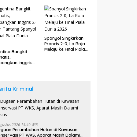
upaten Bungo
6
Spanyol Singkirkan
Prancis 2-0, La Roja
Melaju ke Final Piala
ntina Bangkit
Dunia 2026
atis,
angkan Inggris
dan Tantang
yol di Final Piala
a 2026
erita Kriminal
Agustus 2026 15:40 WIB
ugaan Perambahan Hutan di Kawasan
nservasi PT WKS, Aparat Masih Dalami