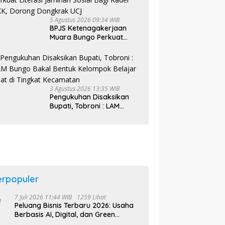
5 Agustus 2026 09:34 WIB
BPJS Ketenagakerjaan
Muara Bungo Perkuat
Literasi Jaminan Sosial
Bagi Kader PKK, Dorong
Dongkrak UCJ
3 Agustus 2026 13:35 WIB
Pengukuhan Disaksikan
Bupati, Tobroni : LAM
Bungo Bakal Bentuk
Kelompok Belajar Adat di
Tingkat Kecamatan
erpopuler
7 Juli 2026 11:44 WIB
1259 Lihat
Peluang Bisnis Terbaru 2026: Usaha
Berbasis AI, Digital, dan Green
Economy Jadi Primadona