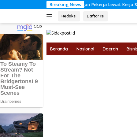
Langsung
 Perkuat Perlindungan Pekerja Lewat Kerja Sama dengan BPJS
Breaking News
ke
konten
Redaksi
Daftar Isi
tutup
Beranda
Nasional
Daerah
Bisni