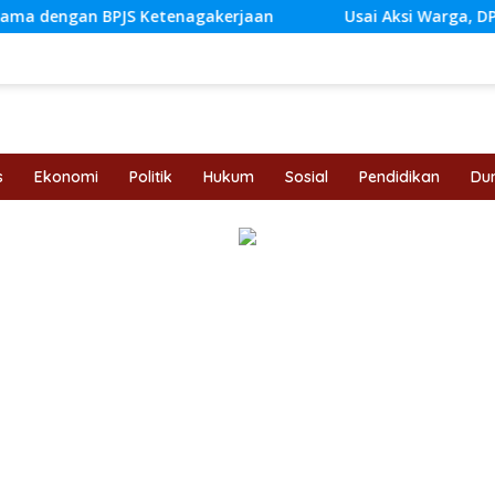
 Ketenagakerjaan
Usai Aksi Warga, DPRD Jambi Siapkan
s
Ekonomi
Politik
Hukum
Sosial
Pendidikan
Dun