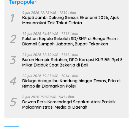
Terpopuler
1
9 Juli 2026 12:18 WIB
1230 Lihat
Kajati Jambi Dukung Sensus Ekonomi 2026, Ajak
Masyarakat Tak Takut Didata
2
13 Juli 2026 14:52 WIB
1116 Lihat
Puluhan Kepala Sekolah SD/SMP di Bungo Resmi
Diambil Sumpah Jabatan, Bupati Tekankan
3
21 Juli 2026 12:39 WIB
1113 Lihat
Buron Hampir Setahun, DPO Korupsi KUR BSI Rp4,8
Miliar Diciduk Saat Bekerja di Bali
4
20 Juli 2026 19:27 WIB
1014 Lihat
Diduga Aniaya Ibu Kandung hingga Tewas, Pria di
Rimbo Ilir Diamankan Polisi
5
8 Juli 2026 19:58 WIB
945 Lihat
Dewan Pers-Kemendagri Sepakat Atasi Praktik
Maladministrasi Media di Daerah