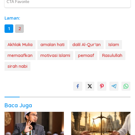
Laman:
1
2
Akhlak Mulia
amalan hati
dalil Al-Qur’an
Islam
memaafkan
motivasi Islami
pemaaf
Rasulullah
sirah nabi
Baca Juga