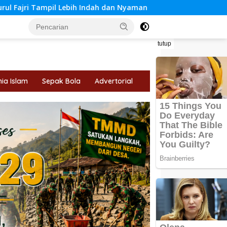
ih Indah dan Nyaman untuk Beribadah
Polres Bungo Rai
tutup
ia Islam
Sepak Bola
Advertorial