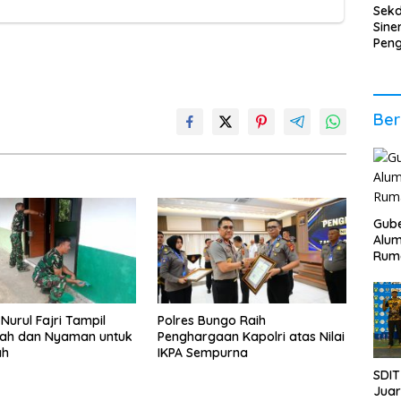
Sek
Sine
Pen
Ener
Per
Eko
Ber
Gube
Alum
Rum
Nurul Fajri Tampil
Polres Bungo Raih
dah dan Nyaman untuk
Penghargaan Kapolri atas Nilai
ah
IKPA Sempurna
SDIT
Jua