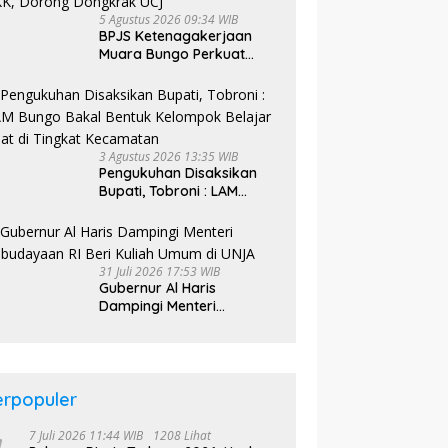
5 Agustus 2026 09:34 WIB
BPJS Ketenagakerjaan
Muara Bungo Perkuat
Literasi Jaminan Sosial
Bagi Kader PKK, Dorong
Dongkrak UCJ
3 Agustus 2026 13:35 WIB
Pengukuhan Disaksikan
Bupati, Tobroni : LAM
Bungo Bakal Bentuk
Kelompok Belajar Adat di
Tingkat Kecamatan
31 Juli 2026 17:53 WIB
Gubernur Al Haris
Dampingi Menteri
Kebudayaan RI Beri Kuliah
Umum di UNJA
erpopuler
7 Juli 2026 11:44 WIB
1208 Lihat