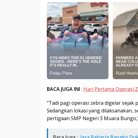
BACA JUGA INI
:
Hari Pertama Operasi Z
“Tadi pagi operasi zebra digelar sejak 
Sedangkan lokasi yang dilaksanakan, se
pertigaan SMP Negeri 3 Muara Bungo,”
Baca Juga :
Jasa Raharja Bangko Du