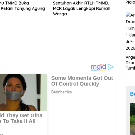
Pial
aru TMMD Buka
Sentuhan Akhir RTLH TMMD,
Kab
Petani Tanjung Agung
MCK Layak Lengkapi Rumah
202
Warga
Arge
Dram
Tumb
2-1 
Span
Duni
B