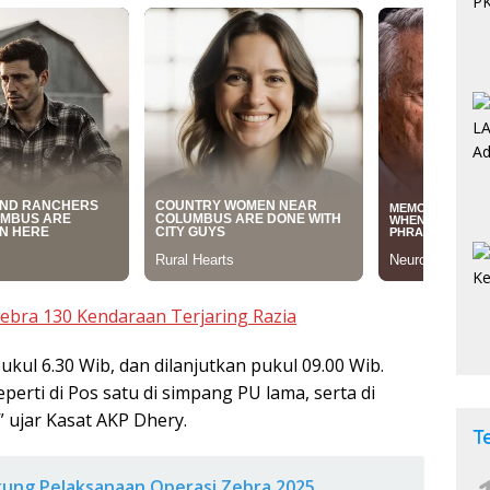
ebra 130 Kendaraan Terjaring Razia
pukul 6.30 Wib, dan dilanjutkan pukul 09.00 Wib.
perti di Pos satu di simpang PU lama, serta di
 ujar Kasat AKP Dhery.
T
kung Pelaksanaan Operasi Zebra 2025