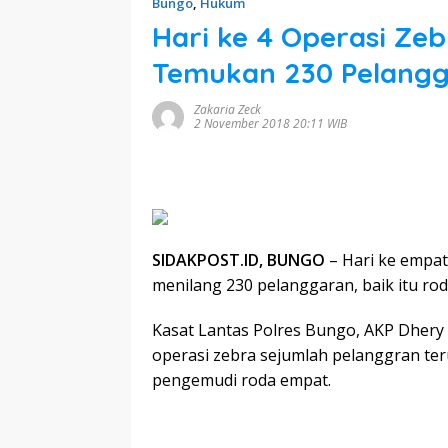
Bungo
,
Hukum
Hari ke 4 Operasi Zeb
Temukan 230 Pelang
Zakaria Zeck
2 November 2018 20:11 WIB
SIDAKPOST.ID, BUNGO
– Hari ke empat
menilang 230 pelanggaran, baik itu ro
Kasat Lantas Polres Bungo, AKP Dhery 
operasi zebra sejumlah pelanggran ter
pengemudi roda empat.