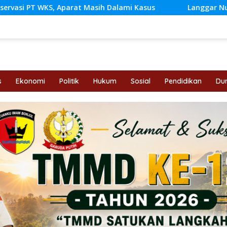
t Masih Dalami Kasus
Langgar Nurul Fajri Tampil Leb
s
Ekonomi
Politik
Hukum
Sosial
Pendidikan
Dun