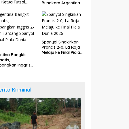
a Ketua Futsal
Bungkam Argentina di
upaten Bungo
Babak Tambahan
6
Spanyol Singkirkan
Prancis 2-0, La Roja
Melaju ke Final Piala
ntina Bangkit
Dunia 2026
atis,
angkan Inggris
dan Tantang
yol di Final Piala
a 2026
erita Kriminal