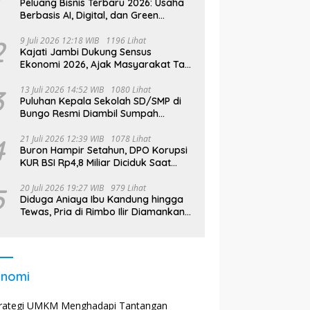
Peluang Bisnis Terbaru 2026: Usaha
Berbasis AI, Digital, dan Green
Economy Jadi Primadona
2
9 Juli 2026 12:18 WIB
1196 Lihat
Kajati Jambi Dukung Sensus
Ekonomi 2026, Ajak Masyarakat Tak
Takut Didata
3
13 Juli 2026 14:52 WIB
1080 Lihat
Puluhan Kepala Sekolah SD/SMP di
Bungo Resmi Diambil Sumpah
Jabatan, Bupati Tekankan
4
21 Juli 2026 12:39 WIB
1078 Lihat
Buron Hampir Setahun, DPO Korupsi
KUR BSI Rp4,8 Miliar Diciduk Saat
Bekerja di Bali
5
20 Juli 2026 19:27 WIB
979 Lihat
Diduga Aniaya Ibu Kandung hingga
Tewas, Pria di Rimbo Ilir Diamankan
Polisi
onomi