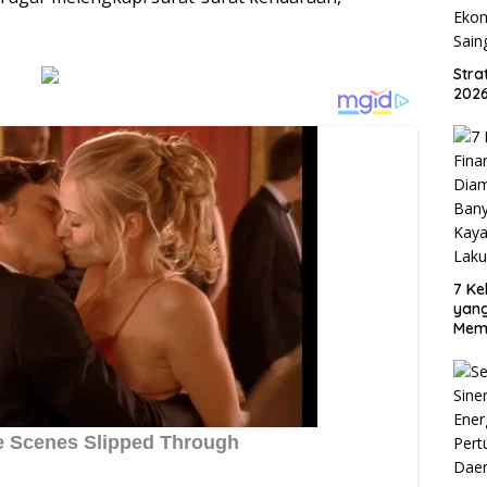
Str
2026
7 Ke
yan
Mem
Oran
Sud