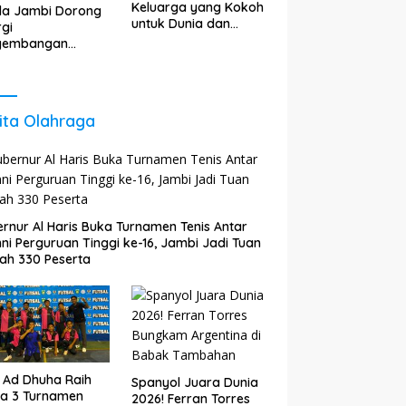
Keluarga yang Kokoh
da Jambi Dorong
untuk Dunia dan
rgi
Akhirat
gembangan
gi untuk Perkuat
tumbuhan
nomi Daerah
ita Olahraga
rnur Al Haris Buka Turnamen Tenis Antar
ni Perguruan Tinggi ke-16, Jambi Jadi Tuan
ah 330 Peserta
 Ad Dhuha Raih
Spanyol Juara Dunia
ra 3 Turnamen
2026! Ferran Torres