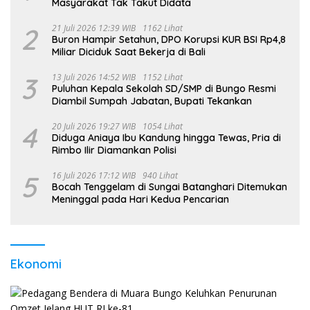
Masyarakat Tak Takut Didata
2
21 Juli 2026 12:39 WIB
1162 Lihat
Buron Hampir Setahun, DPO Korupsi KUR BSI Rp4,8
Miliar Diciduk Saat Bekerja di Bali
3
13 Juli 2026 14:52 WIB
1152 Lihat
Puluhan Kepala Sekolah SD/SMP di Bungo Resmi
Diambil Sumpah Jabatan, Bupati Tekankan
4
20 Juli 2026 19:27 WIB
1054 Lihat
Diduga Aniaya Ibu Kandung hingga Tewas, Pria di
Rimbo Ilir Diamankan Polisi
5
16 Juli 2026 17:12 WIB
940 Lihat
Bocah Tenggelam di Sungai Batanghari Ditemukan
Meninggal pada Hari Kedua Pencarian
Ekonomi