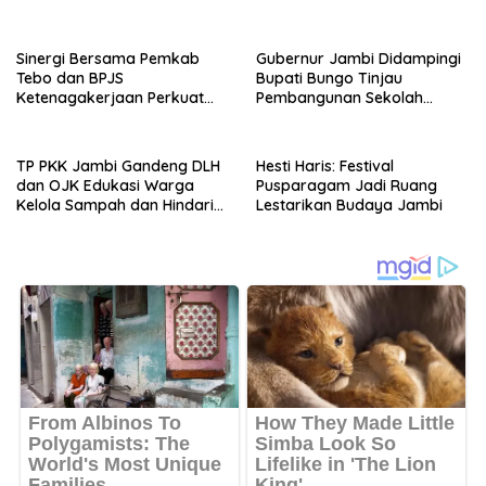
Manfaat bagi Anak
Sinergi Bersama Pemkab
Gubernur Jambi Didampingi
Tebo dan BPJS
Bupati Bungo Tinjau
Ketenagakerjaan Perkuat
Pembangunan Sekolah
Perlindungan Pekerja hingga
Rakyat
ke Desa
TP PKK Jambi Gandeng DLH
Hesti Haris: Festival
dan OJK Edukasi Warga
Pusparagam Jadi Ruang
Kelola Sampah dan Hindari
Lestarikan Budaya Jambi
Keuangan Ilegal