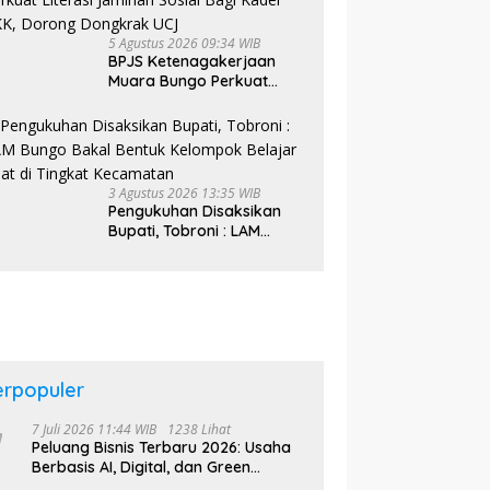
5 Agustus 2026 09:34 WIB
BPJS Ketenagakerjaan
Muara Bungo Perkuat
Literasi Jaminan Sosial
Bagi Kader PKK, Dorong
Dongkrak UCJ
3 Agustus 2026 13:35 WIB
Pengukuhan Disaksikan
Bupati, Tobroni : LAM
Bungo Bakal Bentuk
Kelompok Belajar Adat di
Tingkat Kecamatan
erpopuler
7 Juli 2026 11:44 WIB
1238 Lihat
Peluang Bisnis Terbaru 2026: Usaha
Berbasis AI, Digital, dan Green
Economy Jadi Primadona