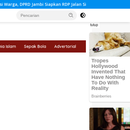
mbi Siapkan RDP Jalan Simpang Betung–Pintas
Tips Mem
tutup
ia Islam
Sepak Bola
Advertorial