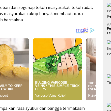
aseban dan segenap tokoh masyarakat, tokoh adat,
ias masyarakat cukup banyak membaut acara
ih bermakna.
6 
Pe
Le
Ke
mpaikan rasa syukur dan bangga terimakasih