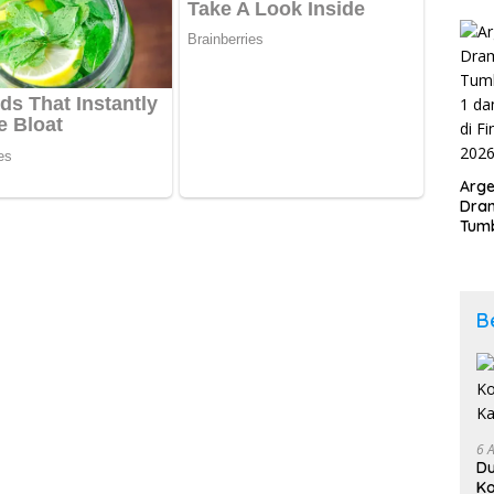
Kab
202
Arge
Dram
Tumb
2-1 
Span
Duni
B
6 
D
Ko