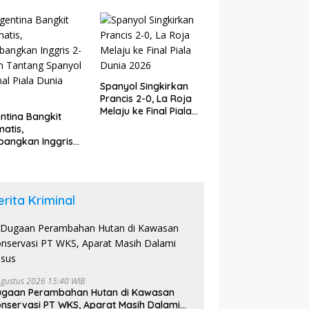
upaten Bungo
6
Spanyol Singkirkan
Prancis 2-0, La Roja
Melaju ke Final Piala
ntina Bangkit
Dunia 2026
atis,
angkan Inggris
dan Tantang
yol di Final Piala
a 2026
erita Kriminal
Agustus 2026 15:40 WIB
ugaan Perambahan Hutan di Kawasan
nservasi PT WKS, Aparat Masih Dalami