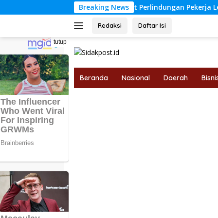
Langsung
Pemkab Tebo Perkuat Perlindungan Pekerja Lewat Kerja Sama 
Breaking News
ke
konten
Redaksi
Daftar Isi
tutup
Beranda
Nasional
Daerah
Bisni