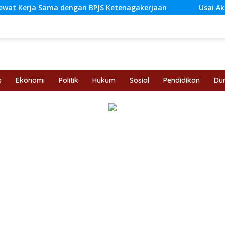
dengan BPJS Ketenagakerjaan
Usai Aksi Warga, DPRD Ja
s
Ekonomi
Politik
Hukum
Sosial
Pendidikan
Dun