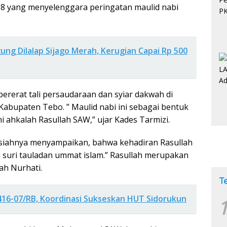
8 yang menyelenggara peringatan maulid nabi
ung Dilalap Sijago Merah, Kerugian Capai Rp 500
pererat tali persaudaraan dan syiar dakwah di
abupaten Tebo. ” Maulid nabi ini sebagai bentuk
 ahkalah Rasullah SAW,” ujar Kades Tarmizi.
usiahnya menyampaikan, bahwa kehadiran Rasullah
suri tauladan ummat islam.” Rasullah merupakan
ah Nurhati.
T
416-07/RB, Koordinasi Sukseskan HUT Sidorukun
1