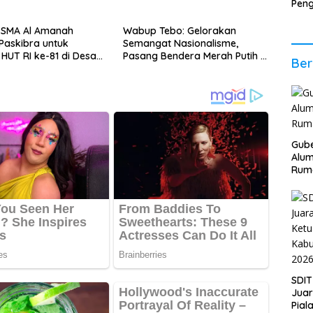
Pen
Ener
Per
 SMA Al Amanah
Wabup Tebo: Gelorakan
Eko
Paskibra untuk
Semangat Nasionalisme,
HUT RI ke-81 di Desa
Pasang Bendera Merah Putih di
Ber
di
Lingkungan Masing-masing
Gube
Alum
Rum
SDIT
Jua
Pial