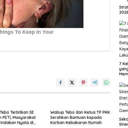
Str
2026
7 Ke
yan
Mem
Oran
Sud
ebo Terbitkan SE
Wabup Tebo dan Ketua TP PKK
 PETI, Masyarakat
Serahkan Bantuan kepada
Sek
indakan Nyata di
Korban Kebakaran Rumah
Sine
n