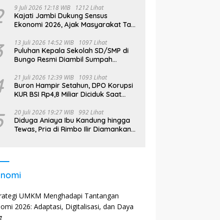
2
9 Juli 2026 12:18 WIB
1212 Lihat
Kajati Jambi Dukung Sensus
Ekonomi 2026, Ajak Masyarakat Tak
Takut Didata
3
13 Juli 2026 14:52 WIB
1097 Lihat
Puluhan Kepala Sekolah SD/SMP di
Bungo Resmi Diambil Sumpah
Jabatan, Bupati Tekankan
4
21 Juli 2026 12:39 WIB
1093 Lihat
Buron Hampir Setahun, DPO Korupsi
KUR BSI Rp4,8 Miliar Diciduk Saat
Bekerja di Bali
5
20 Juli 2026 19:27 WIB
992 Lihat
Diduga Aniaya Ibu Kandung hingga
Tewas, Pria di Rimbo Ilir Diamankan
Polisi
onomi